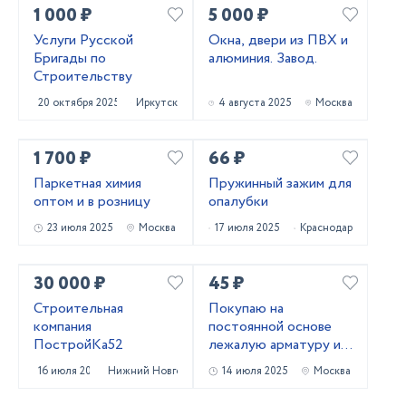
1 000 ₽
5 000 ₽
Услуги Русской
Окна, двери из ПВХ и
Бригады по
алюминия. Завод.
Строительству
20 октября 2025
Иркутск
4 августа 2025
Москва
1 700 ₽
66 ₽
Паркетная химия
Пружинный зажим для
оптом и в розницу
опалубки
23 июля 2025
Москва
17 июля 2025
Краснодар
30 000 ₽
45 ₽
Строительная
Покупаю на
компания
постоянной основе
ПостройКа52
лежалую арматуру и
металлопрокат!
16 июля 2025
Нижний Новгород
14 июля 2025
Москва
Самовывоз