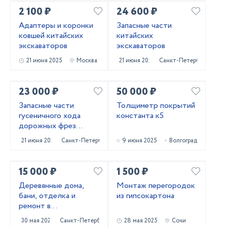
2 100 ₽
24 600 ₽
Адаптеры и коронки
Запасные части
ковшей китайских
китайских
экскаваторов
экскаваторов
21 июня 2025
Москва
21 июня 2025
Санкт-Петербург
23 000 ₽
50 000 ₽
Запасные части
Толщиметр покрытий
гусеничного хода
константа к5
дорожных фрез
Caterpillar PM620
21 июня 2025
Санкт-Петербург
9 июня 2025
Волгоград
15 000 ₽
1 500 ₽
Деревянные дома,
Монтаж перегородок
бани, отделка и
из гипсокартона
ремонт в
Приозерском и
30 мая 2025
Санкт-Петербург
28 мая 2025
Сочи
Выборгском районах