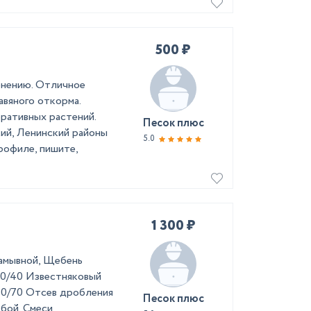
500 ₽
менению. Отличное
авяного откорма.
ративных растений.
Песок плюс
ий, Ленинский районы
5.0
рофиле, пишите,
1 300 ₽
Намывной, Щебень
,20/40 Известняковый
 40/70 Отсев дробления
Песок плюс
 бой. Смеси