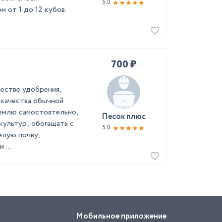
5.0
 от 1 до 12 кубов.
700 ₽
честве удобрения,
качества обычной
емлю самостоятельно,
Песок плюс
ультур; обогащать с
5.0
елую почву;
 ...
Мобильное приложение