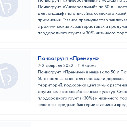
Почвогрунт «Универсальный» в мешках по 
Почвогрунт «Универсальный» по 50 л — вос
для ландшафтного дизайна, сельского хозяй
применения. Главное преимущество заключа
агрохимических характеристиках и продума
плодородного грунта и 30% низинного торфа)
Почвогрунт «Премиум»
2 февраля 2022
Яхрома
Почвогрунт «Премиум» в мешках по 50 л По
50 л предназначен для пересадки деревьев,
территорий, подкормки цветочных растений
других сельскохозяйственных культур. Смес
плодородного грунта (30%) и низинного то
вещества, вредные бактерии и личинки вреди