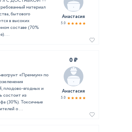
50 л С ДОСТАВКОЙ !!!
требованный материал
ства, бытового
Анастасия
ется в высоких
5.0
нном составе (70%
. ...
0 ₽
чвогрунт «Премиум» по
 озеленения
, плодово-ягодных и
Анастасия
ь состоит из
5.0
рфа (30%). Токсичные
телей о ...