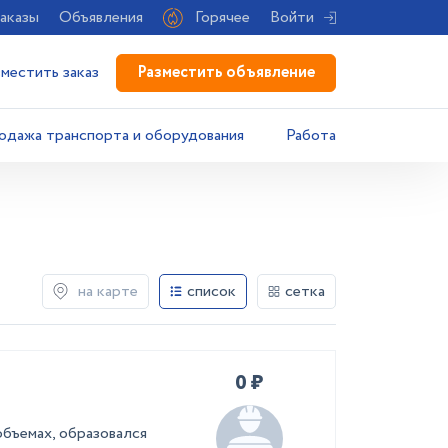
аказы
Объявления
Горячее
Войти
Разместить объявление
зместить заказ
одажа транспорта и оборудования
Работа
на карте
список
сетка
0 ₽
объемах, образовался