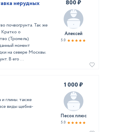
800 ₽
тавка нерудных
во почвогрунта. Так же
. Кратко о
Алексей
тво (Тромель)
5.0
данный момент
ки на севере Москвы.
т. В его ...
1 000 ₽
 и глины. также
все виды щебня-
Песок плюс
5.0