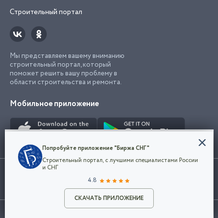
Строительный портал
Мы представляем вашему вниманию
строительный портал, который
поможет решить вашу проблему в
области строительства и ремонта.
Мобильное приложение
Конфиденциальность
Попробуйте приложение "Биржа СНГ"
Мы используем файлы cookie, чтобы сделать
Строительный портал, с лучшими специалистами России
наш сайт удобным для каждого
Использование сайта, в том числе подача объявлений, означает
и СНГ
пользователя. Оставаясь на сайте,
ОК
согласие с
пользовательским соглашением
. Все логотипы и торговые
4.8
вы соглашаетесь
марки представленные на сайте являются собственностью их
с
Политикой конфиденциальности компании
владельца.
Разместить объявление
и принимаете условия использования cookie.
СКАЧАТЬ ПРИЛОЖЕНИЕ
©2026
Биржа СНГ