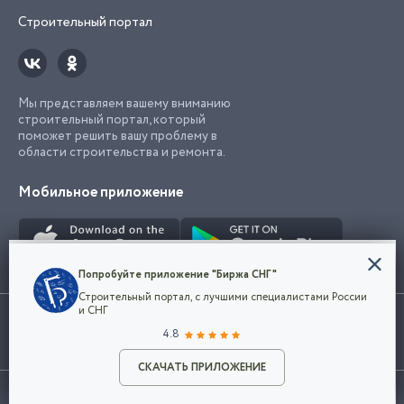
Строительный портал
Мы представляем вашему вниманию
строительный портал, который
поможет решить вашу проблему в
области строительства и ремонта.
Мобильное приложение
Конфиденциальность
Попробуйте приложение "Биржа СНГ"
Мы используем файлы cookie, чтобы сделать
Строительный портал, с лучшими специалистами России
наш сайт удобным для каждого
Использование сайта, в том числе подача объявлений, означает
и СНГ
пользователя. Оставаясь на сайте,
ОК
согласие с
пользовательским соглашением
. Все логотипы и торговые
4.8
вы соглашаетесь
марки представленные на сайте являются собственностью их
с
Политикой конфиденциальности компании
владельца.
Разместить объявление
и принимаете условия использования cookie.
СКАЧАТЬ ПРИЛОЖЕНИЕ
©2026
Биржа СНГ