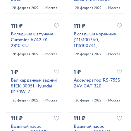
28 февраля 2022
Москва
28 февраля 2022
Москва
111 ₽
111 ₽
Вкладыши шатунные
Вкладыши коренные
Cummins 6742-01-
(1115100740,
2810-CU
1115100741,
1115100742) 6BG1
28 февраля 2022
Москва
28 февраля 2022
Москва
Isuzu 1115100743
1 ₽
1 ₽
Вал карданный задний
Акселератор RS-755S
81EK-30051 Hyundai
24V CAT 320
R170W-7
26 февраля 2022
Москва
26 февраля 2022
Москва
111 ₽
111 ₽
Водяной насос
Водяной насос