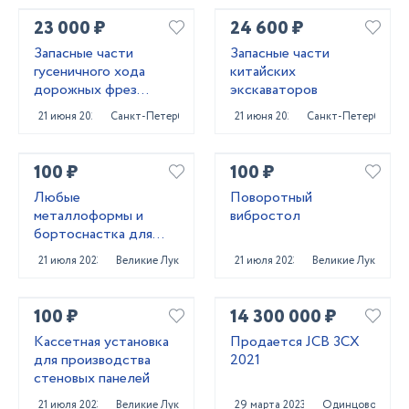
23 000 ₽
24 600 ₽
Запасные части
Запасные части
гусеничного хода
китайских
дорожных фрез
экскаваторов
Caterpillar PM620
21 июня 2025
Санкт-Петербург
21 июня 2025
Санкт-Петербург
100 ₽
100 ₽
Любые
Поворотный
металлоформы и
вибростол
бортоснастка для
ваших ЖБИ от «М-
21 июля 2023
Великие Луки
21 июля 2023
Великие Луки
Конструктор»
100 ₽
14 300 000 ₽
Кассетная установка
Продается JCB 3CX
для производства
2021
стеновых панелей
21 июля 2023
Великие Луки
29 марта 2023
Одинцово