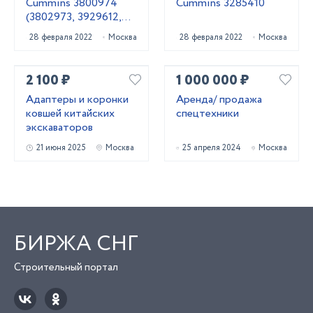
Cummins 3800974
Cummins 3285410
(3802973, 3929612,
3285323, 4376357,
28 февраля 2022
Москва
28 февраля 2022
Москва
4955529, 3802442,
3973115)
2 100 ₽
1 000 000 ₽
Адаптеры и коронки
Аренда/ продажа
ковшей китайских
спецтехники
экскаваторов
21 июня 2025
Москва
25 апреля 2024
Москва
БИРЖА СНГ
Строительный портал