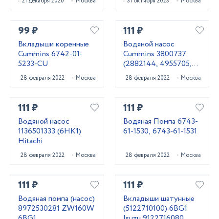
21 декабря 2020
Москва
31 октября 2023
Москва
99 ₽
111 ₽
Вкладыши коренные
Водяной насос
Cummins 6742-01-
Cummins 3800737
5233-CU
(2882144, 4955705,
3803403, 3803260)
28 февраля 2022
Москва
28 февраля 2022
Москва
111 ₽
111 ₽
Водяной насос
Водяная Помпа 6743-
1136501333 (6HK1)
61-1530, 6743-61-1531
Hitachi
28 февраля 2022
Москва
28 февраля 2022
Москва
111 ₽
111 ₽
Водяная помпа (насос)
Вкладыши шатунные
8972530281 ZW160W
(5122710100) 6BG1
6BG1
Isuzu 9122716080