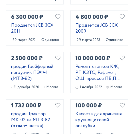
6 300 000 ₽
4 800 000 ₽
Продается JCB 3CX
Продается JCB 3CX
2011
2009
29 марта 2023
Одинцово
29 марта 2023
Одинцово
2 500 000 ₽
10 000 000 ₽
продам Грейферный
Ремонт станков КЖ,
погрузчик ПЭФ-1
РТ КЗТС, Рафамет,
(МТЗ-82)
ОШ, прессов ПБ,ПА,
ПО, домкратов
21 декабря 2020
Москва
1 ноября 2022
Москва
1 732 000 ₽
100 000 ₽
продам Трактор
Кассета для хранения
МК-02 на МТЗ-82
крупнощитовой
(отвал+ щётка)
опалубки