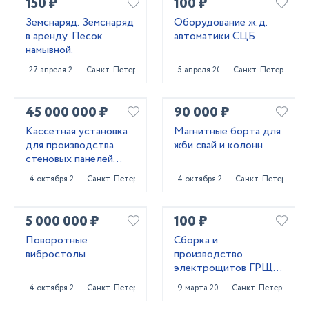
150 ₽
100 ₽
Земснаряд. Земснаряд
Оборудование ж.д.
в аренду. Песок
автоматики СЦБ
намывной.
27 апреля 2023
Санкт-Петербург
5 апреля 2022
Санкт-Петербург
45 000 000 ₽
90 000 ₽
Кассетная установка
Магнитные борта для
для производства
жби свай и колонн
стеновых панелей
ЖБИ
4 октября 2024
Санкт-Петербург
4 октября 2024
Санкт-Петербург
5 000 000 ₽
100 ₽
Поворотные
Сборка и
вибростолы
производство
электрощитов ГРЩ,
АВР, ВРУ, ЩО,ЩЭ,
4 октября 2024
Санкт-Петербург
9 марта 2023
Санкт-Петербург
ЩУ...