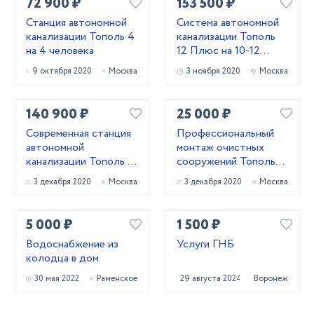
72 900 ₽
153 500 ₽
Станция автономной
Система автономной
канализации Тополь 4
канализации Тополь
на 4 человека
12 Плюс на 10-12
проживающих
9 октября 2020
Москва
3 ноября 2020
Москва
140 900 ₽
25 000 ₽
Современная станция
Профессиональный
автономной
монтаж очистных
канализации Тополь 9
сооружений Тополь
ПР Плюс
зимой
3 декабря 2020
Москва
3 декабря 2020
Москва
5 000 ₽
1 500 ₽
Водоснабжение из
Услуги ГНБ
колодца в дом
30 мая 2022
Раменское
29 августа 2024
Воронеж