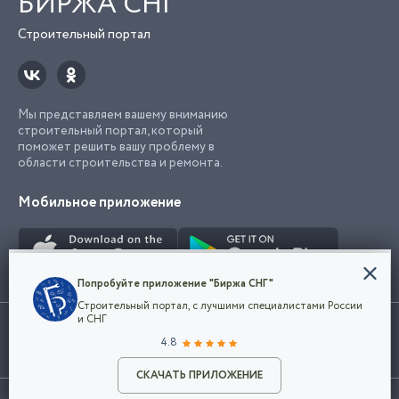
БИРЖА СНГ
Строительный портал
Мы представляем вашему вниманию
строительный портал, который
поможет решить вашу проблему в
области строительства и ремонта.
Мобильное приложение
Конфиденциальность
Попробуйте приложение "Биржа СНГ"
Мы используем файлы cookie, чтобы сделать
Строительный портал, с лучшими специалистами России
наш сайт удобным для каждого
Использование сайта, в том числе подача объявлений, означает
и СНГ
пользователя. Оставаясь на сайте,
ОК
согласие с
пользовательским соглашением
. Все логотипы и торговые
4.8
вы соглашаетесь
марки представленные на сайте являются собственностью их
с
Политикой конфиденциальности компании
владельца.
Разместить объявление
и принимаете условия использования cookie.
СКАЧАТЬ ПРИЛОЖЕНИЕ
©2026
Биржа СНГ