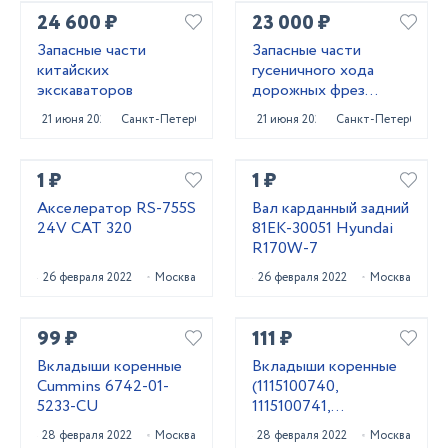
24 600 ₽
23 000 ₽
Запасные части
Запасные части
китайских
гусеничного хода
экскаваторов
дорожных фрез
Caterpillar PM620
21 июня 2025
Санкт-Петербург
21 июня 2025
Санкт-Петербург
1 ₽
1 ₽
Акселератор RS-755S
Вал карданный задний
24V CAT 320
81EK-30051 Hyundai
R170W-7
26 февраля 2022
Москва
26 февраля 2022
Москва
99 ₽
111 ₽
Вкладыши коренные
Вкладыши коренные
Cummins 6742-01-
(1115100740,
5233-CU
1115100741,
1115100742) 6BG1
28 февраля 2022
Москва
28 февраля 2022
Москва
Isuzu 1115100743