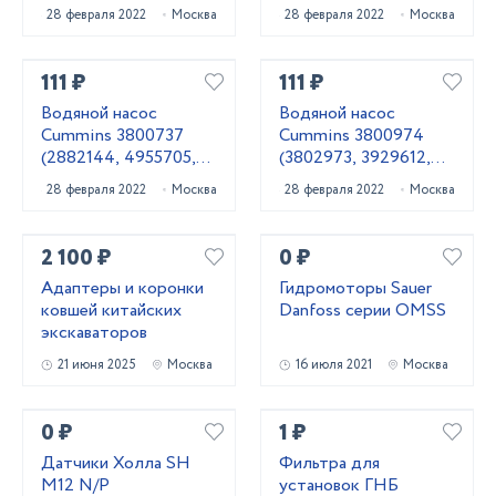
28 февраля 2022
Москва
28 февраля 2022
Москва
111 ₽
111 ₽
Водяной насос
Водяной насос
Cummins 3800737
Cummins 3800974
(2882144, 4955705,
(3802973, 3929612,
3803403, 3803260)
3285323, 4376357,
28 февраля 2022
Москва
28 февраля 2022
Москва
4955529, 3802442,
3973115)
2 100 ₽
0 ₽
Адаптеры и коронки
Гидромоторы Sauer
ковшей китайских
Danfoss серии OMSS
экскаваторов
21 июня 2025
Москва
16 июля 2021
Москва
0 ₽
1 ₽
Датчики Холла SH
Фильтра для
M12 N/P
установок ГНБ