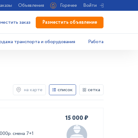
аказы
Объявления
Горячее
Войти
Разместить объявление
зместить заказ
одажа транспорта и оборудования
Работа
на карте
список
сетка
15 000 ₽
000р. смена 7+1