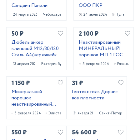
Сэндвич Панели
ООО ПКР
24 марта 2025
Чебоксары
24 июля 2024
Тула
50 ₽
2 100 ₽
Дюбель анкер
Неактивированный
клиновой М12/30/120
МИНЕРАЛЬНЫЙ
Сталь А4(нержавейка)
порошок МП-1 ГОСТ
Фирма WURTH
52129-03 и МП-2
13 апреля 2024
Екатеринбург
5 февраля 2024
Рязань
ГОСТ 32761-14
1 150 ₽
31 ₽
Минеральный
Геотекстиль Дорнит
порошок
все плотности
неактивированный
МП-1 ГОСТ 52129-03
5 февраля 2024
Элиста
31 января 2024
Санкт-Петербург
и МП-2 ГОСТ 32761-
14
550 ₽
54 600 ₽