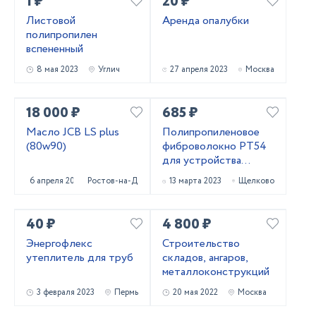
1 ₽
20 ₽
Листовой
Аренда опалубки
полипропилен
вспененный
8 мая 2023
Углич
27 апреля 2023
Москва
18 000 ₽
685 ₽
Масло JCB LS plus
Полипропиленовое
(80w90)
фиброволокно РТ54
для устройства
паркингов со склада в
6 апреля 2023
Ростов-на-Дону
13 марта 2023
Щелково
Москве
40 ₽
4 800 ₽
Энергофлекс
Строительство
утеплитель для труб
складов, ангаров,
металлоконструкций
3 февраля 2023
Пермь
20 мая 2022
Москва