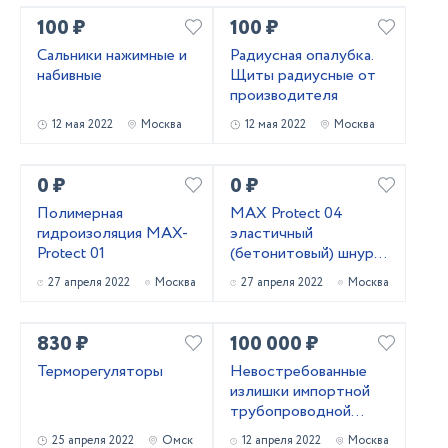
100 ₽
100 ₽
Сальники нажимные и
Радиусная опалубка.
набивные
Щиты радиусные от
производителя
12 мая 2022
Москва
12 мая 2022
Москва
0 ₽
0 ₽
Полимерная
MAX Protect 04
гидроизоляция MAX-
эластичный
Protect 01
(бетонитовый) шнур
(набухающий
27 апреля 2022
Москва
27 апреля 2022
Москва
профиль, гидрошнур)
830 ₽
100 000 ₽
Терморегуляторы
Невостребованные
излишки импортной
трубопроводной
запорной арматуры
25 апреля 2022
Омск
12 апреля 2022
Москва