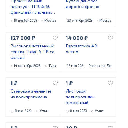
Промышленный
Куплю данфосс
плинтус ПП 100х60
дорого и срочно
финишный напольный
из ПВХ
19 ноября 2023
Москва
23 октября 2023
Москва
127 000 ₽
14 000 ₽
Высококачественный
Евровагонка АВ,
септик Топас 6 ПР со
оптом.
склада
14 сентября 2023
Тула
17 мая 2023
Ростов-на-Дону
1 ₽
1 ₽
Стеновые элементы
Листовой
из полипропилена
полипропилен
гомогенный
8 мая 2023
Углич
8 мая 2023
Углич