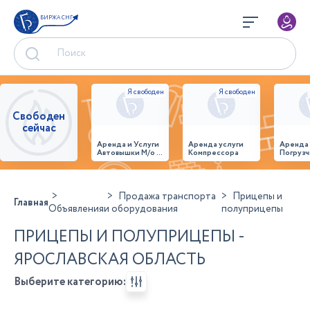
БИРЖА СНГ
Свободен
сейчас
Аренда и Услуги
Аренда услуги
Аренда
Автовышки М/о г.
Компрессора
Погрузч
Домодедово
26,28,32 место
Продажа транспорта
Прицепы и
Главная
Объявления
и оборудования
полуприцепы
ПРИЦЕПЫ И ПОЛУПРИЦЕПЫ -
ЯРОСЛАВСКАЯ ОБЛАСТЬ
Выберите категорию: