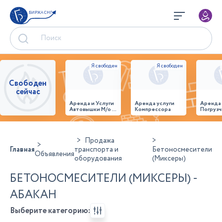
БИРЖА СНГ
Свободен
сейчас
Аренда и Услуги
Аренда услуги
Аренда
Автовышки М/о г.
Компрессора
Погрузч
Домодедово
26,28,32 место
Продажа
Главная
транспорта и
Бетоносмесители
Объявления
оборудования
(Миксеры)
БЕТОНОСМЕСИТЕЛИ (МИКСЕРЫ) -
АБАКАН
Выберите категорию: