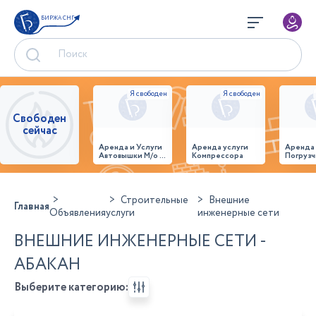
БИРЖА СНГ
Свободен
сейчас
Аренда и Услуги
Аренда услуги
Аренда
Автовышки М/о г.
Компрессора
Погрузч
Домодедово
26,28,32 место
Строительные
Внешние
Главная
Объявления
услуги
инженерные сети
ВНЕШНИЕ ИНЖЕНЕРНЫЕ СЕТИ -
АБАКАН
Выберите категорию: