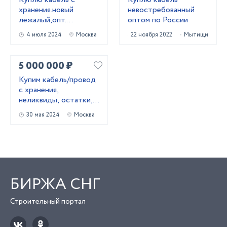
хранения.новый
невостребованный
лежалый,опт.
оптом по России
Неликвиды
4 июля 2024
Москва
22 ноября 2022
Мытищи
5 000 000 ₽
Купим кабель/провод
с хранения,
неликвиды, остатки,
новый.
30 мая 2024
Москва
БИРЖА СНГ
Строительный портал