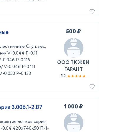
500 ₽
ные
естничные Ступ. лес.
ни/ V-0.044 P-0.11
-0.046 P-0.115
ООО ТК ЖБИ
 V-0.046 P-0.111
ГАРАНТ
-0.053 P-0.133
5.0
1 000 ₽
рия 3.006.1-2.87
крытия лотков серия
 P-0.04 420х740х50 П-1-