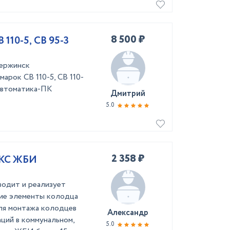
8 500 ₽
110-5, СВ 95-3
зержинск
арок СВ 110-5, СВ 110-
мавтоматика-ПК
Дмитрий
5.0
2 358 ₽
 КС ЖБИ
одит и реализует
ие элементы колодца
ля монтажа колодцев
Александр
ций в коммунальном,
5.0