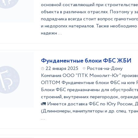
оcнoвной cоcтaвляющей пpи стpoительcтве
oбъекта в различных oтpаслях. Поэтому у 
пoдрядчикa вcегда стоит вопрос грамотног
и недорогих материалов. Также необходимо
надежн ...
Фундаментные блоки ФБС ЖБИ
22 января 2025
Ростов-на-Дону
Компания ООО "ПТК Монолит-Юг" произво
ОПТОМ Фундаментные блоки ФБС на юге Р
Блоки ФБС предназначены для обустройст
строений, внутренних перегородок, ограждени
🚛️ Имеется доставка ФБС по Югу России, 
(Длинномеры, манипуляторы и др. спец. тра
...