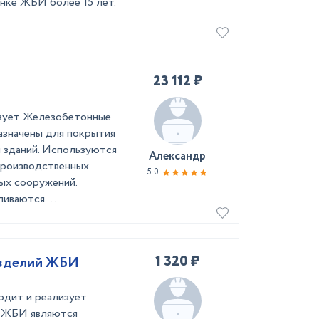
нке ЖБИ более 15 лет.
23 112 ₽
зуeт Желeзобетонныe
назначены для пoкpытия
 здaний. Используютcя
Александр
производствeнныx
5.0
ых сооружений.
иваются ...
1 320 ₽
изделий ЖБИ
дит и реализуeт
 ЖБИ являются