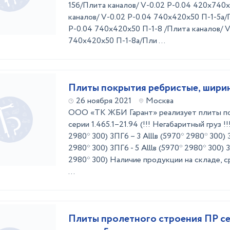
15б/Плита каналов/ V-0.02 P-0.04 420х740
каналов/ V-0.02 P-0.04 740х420х50 П-1-5а/
P-0.04 740х420х50 П-1-8 /Плита каналов/ V
740х420х50 П-1-8а/Пли ...
Плиты покрытия ребристые, шири
26 ноября 2021
Москва
ООО «ТК ЖБИ Гарант» реализует плиты п
серии 1.465.1–21.94 (!!! Негабаритный груз !!!
2980* 300) 3ПГ6 – 3 Аlllв (5970* 2980* 300) 3
2980* 300) 3ПГ6 - 5 Аlllв (5970* 2980* 300) 3
2980* 300) Наличие продукции на складе, с
...
Плиты пролетного строения ПР сер