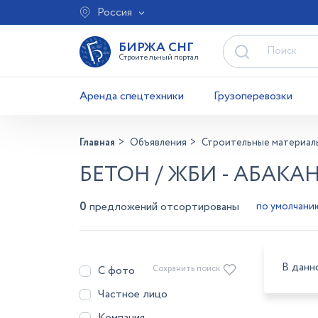
Россия
БИРЖА СНГ
Строительный портал
Аренда спецтехники
Грузоперевозки
Главная
Объявления
Строительные материал
БЕТОН / ЖБИ - АБАКА
0
предложений отсортированы
В данн
С фото
Сохранить поиск
Частное лицо
Компания