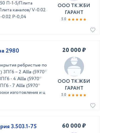
х50 П-1-5/Плита
ООО ТК ЖБИ
Плита каналов/ V-0.02
ГАРАНТ
-0.02 Р-0,04
5.0
20 000 ₽
на 2980
окрытия ребристые по
) 3ПГ6 – 2 Аlllв (5970*
ПГ6 - 4 Аlllв (5970*
ООО ТК ЖБИ
ПГ6 - 7 Аlllв (5970*
ГАРАНТ
роки изготовления и ц
5.0
60 000 ₽
ия 3.503.1-75