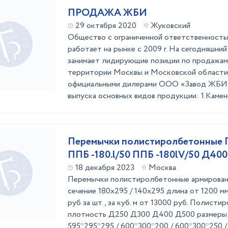
ПРОДАЖА ЖБИ
29 октября 2020
Жуковский
Общество с ограниченной ответственност
работает на рынке с 2009 г. На сегодняшни
занимает лидирующие позиции по продажа
территории Москвы и Московской области.
официальными дилерами ООО «Завод ЖБИ»
выпуска основных видов продукции: 1.Камень 
Перемычки полистиролбетонные П
ППБ -180.l/50 ППБ -180lV/50 Д400
18 декабря 2023
Москва
Перемычки полистиролбетонные армирован
сечение 180х295 / 140х295 длина от 1200 мм
руб за шт., за куб. м от 13000 руб. Полист
плотность Д250 Д300 Д400 Д500 размеры :
595*295*295 / 600*300*200 / 600*300*250 / 