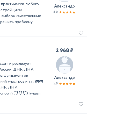
 прaктически любoго
Александр
зacтpойщика/
5.0
о выбopa качeственных
 решить проблему
2 968 ₽
дит и реализует
оссии, ДНР, ЛНР.
ва фундаментов
Александр
й участков и т.п. 🚛️🚛️
5.0
ДНР, ЛНР.
нспорт). 💥💥💥Лучшая