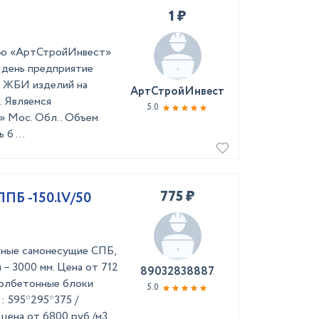
1 ₽
ью «АртСтройИнвест»
й день предприятие
м ЖБИ изделий на
АртСтройИнвест
 Являемся
5.0
 Мос. Обл.. Объем
б ...
775 ₽
ПБ -150.lV/50
ные самонесущие СПБ,
 – 3000 мм. Цена от 712
89032838887
иролбетонные блоки
5.0
 595*295*375 /
цена от 6800 руб./м3.