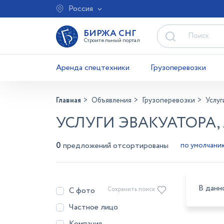
Россия
БИРЖА СНГ
Строительный портал
Аренда спецтехники
Грузоперевозки
Главная
Объявления
Грузоперевозки
Услуг
УСЛУГИ ЭВАКУАТОРА,
0
предложений отсортированы
В данн
С фото
Сохранить поиск
Частное лицо
Компания