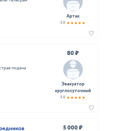
 или телеграм
Артак
5.0
80 ₽
страя подача
Эвакуатор
круглосуточный
5.0
5 000 ₽
средников