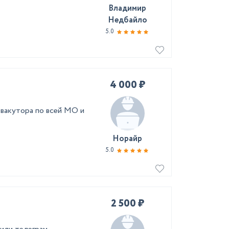
Владимир
Недбайло
5.0
4 000 ₽
вакутора по всей МО и
Норайр
5.0
2 500 ₽