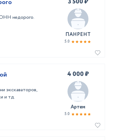
3 500 ₽
рого
ТОНН недорого.
ПАНРЕНТ
5.0
4 000 ₽
мой
ни экскаваторов,
и и тд.
Артем
5.0