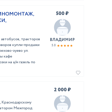
500 ₽
ШИНОМОНТАЖ,
И,
, автобусов, тракторов
ВЛАДИМИР
говоров купли-продажи
5.0
рехово-зуево ул.
ны кафе
ки на а/м газель по
2 000 ₽
у, Kрaснoдаpcкому
куaтoром Межгоpод