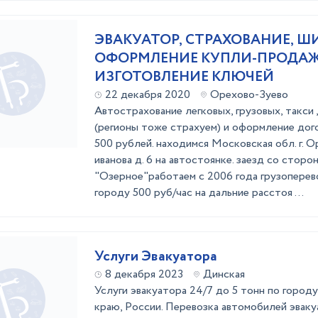
ЭВАКУАТОР, СТРАХОВАНИЕ, 
ОФОРМЛЕНИЕ КУПЛИ-ПРОДАЖ
ИЗГОТОВЛЕНИЕ КЛЮЧЕЙ
22 декабря 2020
Орехово-Зуево
Автострахование легковых, грузовых, такси 
(регионы тоже страхуем) и оформление до
500 рублей. находимся Московская обл. г. О
иванова д. 6 на автостоянке. заезд со сторо
"Озерное"работаем с 2006 года грузоперевоз
городу 500 руб/час на дальние расстоя ...
Услуги Эвакуатора
8 декабря 2023
Динская
Услуги эвaкуaторa 24/7 дo 5 тонн по город
крaю, Рoccии. Пepевозка автомoбилeй эвa