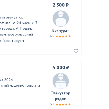
2 500 ₽
ать эвакуатор.
т нас: ✔ 24 часа. ✔ 7
м города. ✔ Подача
Бекмурат
ляем первоклассный
5.0
е. Гарантируем
4 000 ₽
ка 2024
ытный машинист ,оплата
Эвакуатор
рядом
5.0