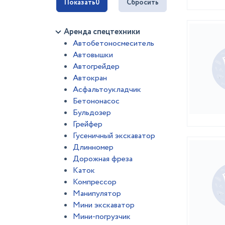
Показать
0
Сбросить
Аренда спецтехники
Автобетоносмеситель
Автовышки
Автогрейдер
Автокран
Асфальтоукладчик
Бетононасос
Бульдозер
Грейфер
Гусеничный экскаватор
Длинномер
Дорожная фреза
Каток
Компрессор
Манипулятор
Мини экскаватор
Мини-погрузчик