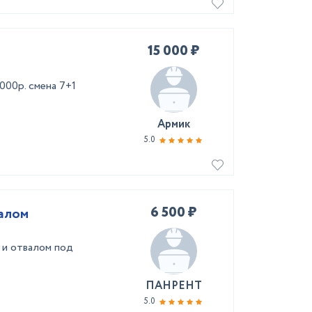
15 000 ₽
000р. смена 7+1
Армик
5.0
6 500 ₽
валом
 и отвалом под
ПАНРЕНТ
5.0