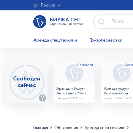
Россия
БИРЖА СНГ
Строительный портал
Аренда спецтехники
Грузоперевозки
Свободен
сейчас
Аренда и Услуги
Аренда услуги
Автовышки М/о г.
Компрессора
Домодедово
7 августа 2026 | 15:25
7 августа 2026 | 15:25
26,28,32 место
Главная
Объявления
Аренда спецтехники