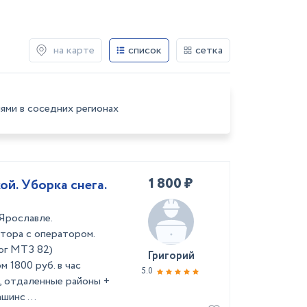
на карте
список
сетка
ями в соседних регионах
1 800 ₽
ой. Уборка снега.
Ярославле.
тора с оператором.
ог МТЗ 82)
Григорий
 1800 руб. в час
5.0
а, отдаленные районы +
шинс ...