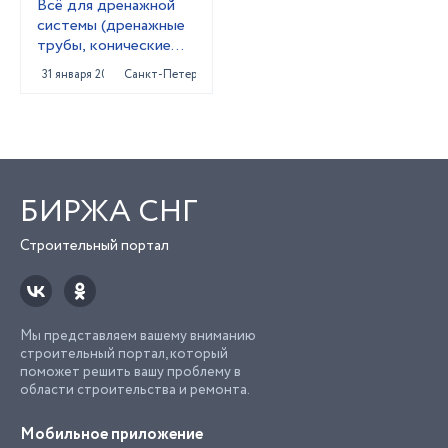
Всё для дренажной
системы (дренажные
трубы, конические
колодцы,трубы под
31 января 2024
Санкт-Петербург
заезд)
БИРЖА СНГ
Строительный портал
Мы представляем вашему вниманию
строительный портал, который
поможет решить вашу проблему в
области строительства и ремонта.
Мобильное приложение