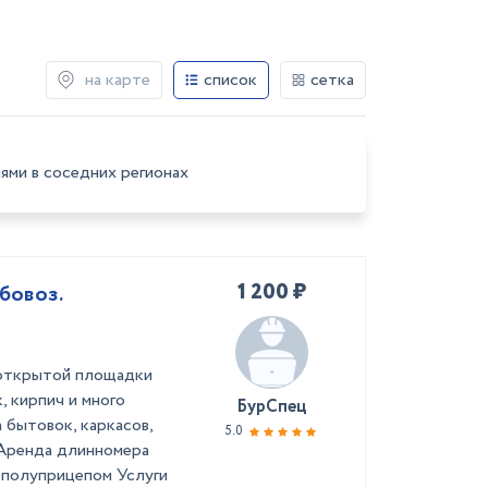
на карте
список
сетка
ями в соседних регионах
1 200 ₽
бовоз.
 открытой площадки
, кирпич и много
БурСпец
а бытовок, каркасов,
5.0
 Аренда длинномера
 полуприцепом Услуги