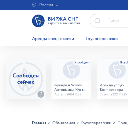
Россия
БИРЖА СНГ
Строительный портал
Аренда спецтехники
Грузоперевозки
Свободен
сейчас
Аренда и Услуги
Аренда услуги
Автовышки М/о г.
Компрессора
Домодедово
7 августа 2026 | 15:25
7 августа 2026 | 15:25
26,28,32 место
Главная
Объявления
Грузоперевозки
Приц