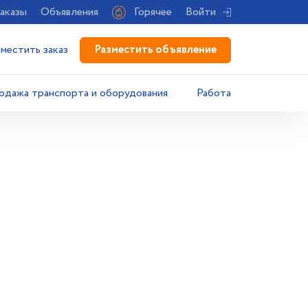
аказы
Объявления
Горячее
Войти
Разместить объявление
зместить заказ
одажа транспорта и оборудования
Работа