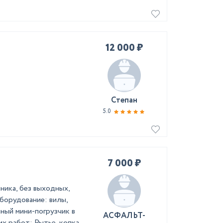
12 000 ₽
Степан
5.0
7 000 ₽
ника, без выходных,
борудование: вилы,
нный мини-погрузчик в
АСФАЛЬТ-
х работ: Рытье, копка