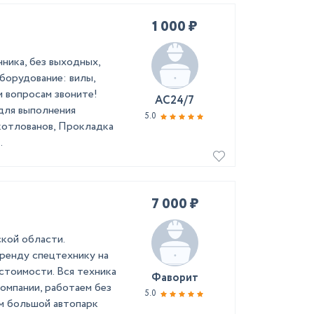
1 000 ₽
ника, без выходных,
борудование: вилы,
м вопросам звоните!
АС24/7
для выполнения
5.0
котлованов, Прокладка
.
7 000 ₽
кой области.
аренду спецтехнику на
стоимости. Вся техника
Фаворит
омпании, работаем без
5.0
м большой автопарк