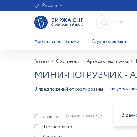
Россия
БИРЖА СНГ
Строительный портал
Аренда спецтехники
Грузоперевозки
Главная
Объявления
Аренда спецтехники
МИНИ-ПОГРУЗЧИК - 
0
предложений отсортированы
В данн
С фото
Сохранить поиск
Частное лицо
Компания