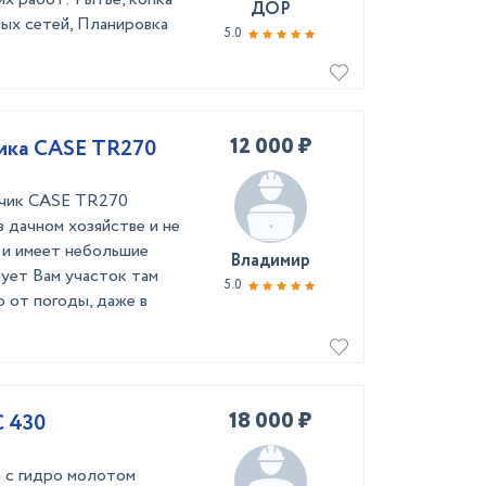
ДОР
ых сетей, Планировка
5.0
12 000 ₽
чика CASE TR270
зчик CASE TR270
в дачном хозяйстве и не
 и имеет небольшие
Владимир
рует Вам участок там
5.0
о от погоды, даже в
18 000 ₽
 430
 с гидро молотом