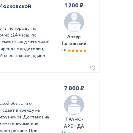
1 200 ₽
Московской
оты по городу, по
чно (24 часа), по
Артур
м сменам, на длительный
Галковский
: аренда с водителем,
5.0
ой спецтехники, сдаём
7 000 ₽
ской области от
сдает в аренду на
грузчиков. Доставка на
ТРАНС-
и праздничные дни!
АРЕНДА
чном режиме. При