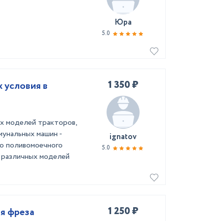
Юра
5.0
1 350 ₽
 условия в
ных моделей тракторов,
ммунальных машин -
ignatov
го поливомоечного
5.0
я различных моделей
1 250 ₽
я фреза