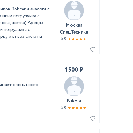
иков Bobcat и аналоги с
 мини погрузчика с
ковш, щётка) Аренда
Москва
и погрузчика с
СпецТехника
ку и вывоз снега на
5.0
1 500 ₽
имает очень много
Nikola
5.0