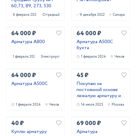
60,73, 89, 273, 530
6 февраля 2023
Отрадный
9 декабря 2022
Самара
64 000 ₽
64 000 ₽
Арматура А800
Арматура А500С
бухта
1 февраля 2024
Электроугли
1 февраля 2024
Чехов
64 000 ₽
45 ₽
Арматура А500С
Покупаю на
постоянной основе
лежалую арматуру и
металлопрокат!
1 февраля 2024
Чехов
14 июля 2025
Москва
Самовывоз
40 ₽
69 000 ₽
Куплю арматуру
Арматура