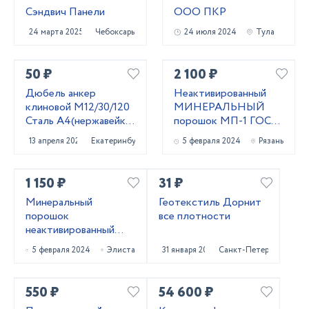
Сэндвич Панели
ООО ПКР
24 марта 2025
Чебоксары
24 июля 2024
Тула
50 ₽
2 100 ₽
Дюбель анкер
Неактивированный
клиновой М12/30/120
МИНЕРАЛЬНЫЙ
Сталь А4(нержавейка)
порошок МП-1 ГОСТ
Фирма WURTH
52129-03 и МП-2
13 апреля 2024
Екатеринбург
5 февраля 2024
Рязань
ГОСТ 32761-14
1 150 ₽
31 ₽
Минеральный
Геотекстиль Дорнит
порошок
все плотности
неактивированный
МП-1 ГОСТ 52129-03
5 февраля 2024
Элиста
31 января 2024
Санкт-Петербург
и МП-2 ГОСТ 32761-
14
550 ₽
54 600 ₽