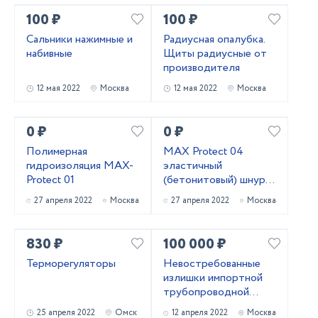
100 ₽
100 ₽
Сальники нажимные и
Радиусная опалубка.
набивные
Щиты радиусные от
производителя
12 мая 2022
Москва
12 мая 2022
Москва
0 ₽
0 ₽
Полимерная
MAX Protect 04
гидроизоляция MAX-
эластичный
Protect 01
(бетонитовый) шнур
(набухающий
27 апреля 2022
Москва
27 апреля 2022
Москва
профиль, гидрошнур)
830 ₽
100 000 ₽
Терморегуляторы
Невостребованные
излишки импортной
трубопроводной
запорной арматуры
25 апреля 2022
Омск
12 апреля 2022
Москва