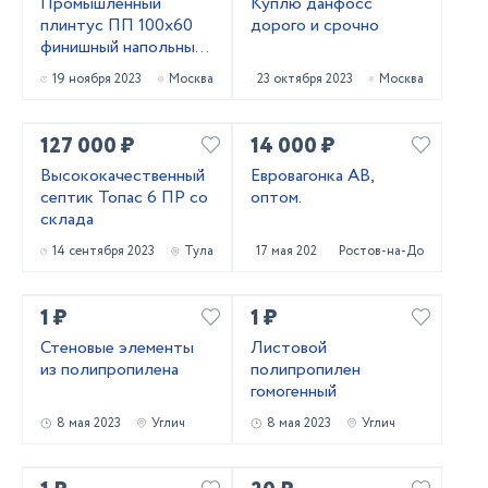
Промышленный
Куплю данфосс
плинтус ПП 100х60
дорого и срочно
финишный напольный
из ПВХ
19 ноября 2023
Москва
23 октября 2023
Москва
127 000 ₽
14 000 ₽
Высококачественный
Евровагонка АВ,
септик Топас 6 ПР со
оптом.
склада
14 сентября 2023
Тула
17 мая 2023
Ростов-на-Дону
1 ₽
1 ₽
Стеновые элементы
Листовой
из полипропилена
полипропилен
гомогенный
8 мая 2023
Углич
8 мая 2023
Углич