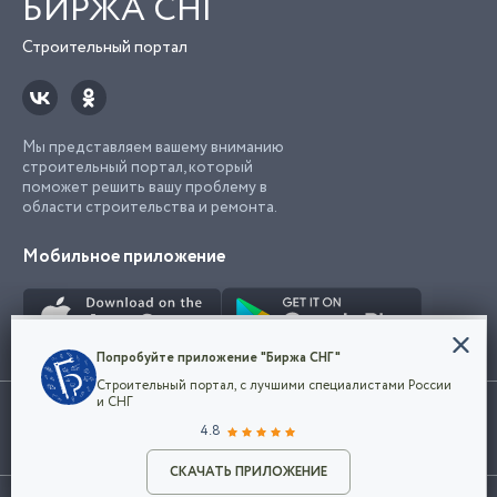
БИРЖА СНГ
Строительный портал
Мы представляем вашему вниманию
строительный портал, который
поможет решить вашу проблему в
области строительства и ремонта.
Мобильное приложение
Конфиденциальность
Попробуйте приложение "Биржа СНГ"
Мы используем файлы cookie, чтобы сделать
Строительный портал, с лучшими специалистами России
наш сайт удобным для каждого
Использование сайта, в том числе подача объявлений, означает
и СНГ
пользователя. Оставаясь на сайте,
ОК
согласие с
пользовательским соглашением
. Все логотипы и торговые
4.8
вы соглашаетесь
марки представленные на сайте являются собственностью их
с
Политикой конфиденциальности компании
владельца.
Разместить объявление
и принимаете условия использования cookie.
СКАЧАТЬ ПРИЛОЖЕНИЕ
©2026
Биржа СНГ