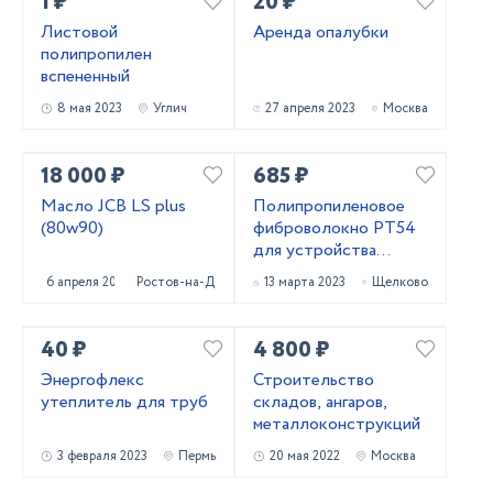
1 ₽
20 ₽
Листовой
Аренда опалубки
полипропилен
вспененный
8 мая 2023
Углич
27 апреля 2023
Москва
18 000 ₽
685 ₽
Масло JCB LS plus
Полипропиленовое
(80w90)
фиброволокно РТ54
для устройства
паркингов со склада в
6 апреля 2023
Ростов-на-Дону
13 марта 2023
Щелково
Москве
40 ₽
4 800 ₽
Энергофлекс
Строительство
утеплитель для труб
складов, ангаров,
металлоконструкций
3 февраля 2023
Пермь
20 мая 2022
Москва