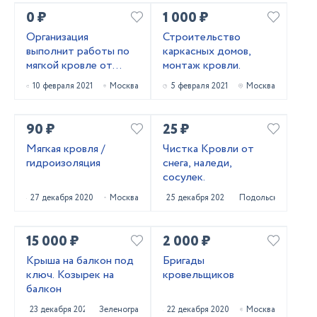
0 ₽
1 000 ₽
Организация
Строительство
выполнит работы по
каркасных домов,
мягкой кровле от
монтаж кровли.
5000-300000 м2
10 февраля 2021
Москва
5 февраля 2021
Москва
90 ₽
25 ₽
Мягкая кровля /
Чистка Кровли от
гидроизоляция
снега, наледи,
сосулек.
27 декабря 2020
Москва
25 декабря 2020
Подольск
15 000 ₽
2 000 ₽
Крыша на балкон под
Бригады
ключ. Козырек на
кровельщиков
балкон
23 декабря 2020
Зеленоград
22 декабря 2020
Москва