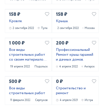
158 ₽
158 ₽
Кровля.
Крыша.
2 сентября 2022
Тула
2 сентября 2022
Москва
1 000 ₽
200 ₽
Все виды
Профессиональный
строительных работ
Ремонт крыш гаражей
со своим материалом
и дачных домов.
и с материалом
19 апреля 2022
Подольск
4 апреля 2022
Ангарск
заказчика
500 ₽
0 ₽
Все виды
Строительство и
строительных работ
ремонт
11 февраля 2022
Серпухов
4 апреля 2021
Истра