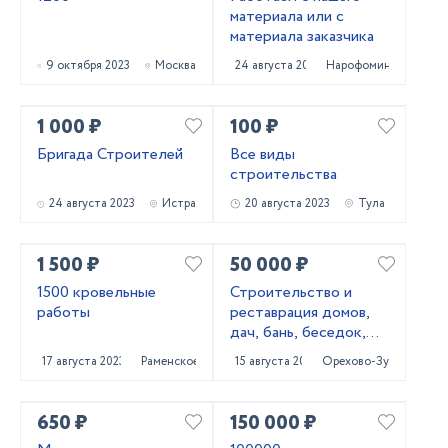
материала или с
материала заказчика
9 октября 2023
Москва
24 августа 2023
Нарофоминск
1 000 ₽
100 ₽
Бригада Строителей
Все виды
строительства
24 августа 2023
Истра
20 августа 2023
Тула
1 500 ₽
50 000 ₽
1500 кровельные
Строительство и
работы
реставрация домов,
дач, бань, беседок,
мансард, веранд
17 августа 2023
Раменское
15 августа 2023
Орехово-Зуево
650 ₽
150 000 ₽