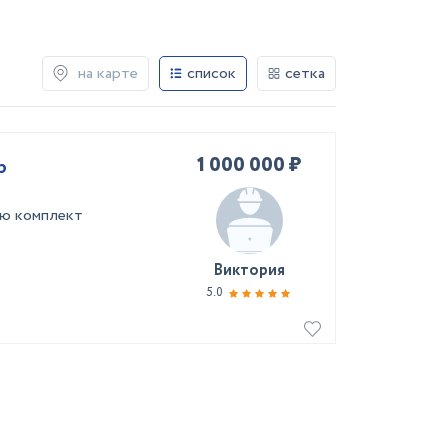
на карте
список
сетка
1 000 000 ₽
p
ью комплект
Виктория
5.0