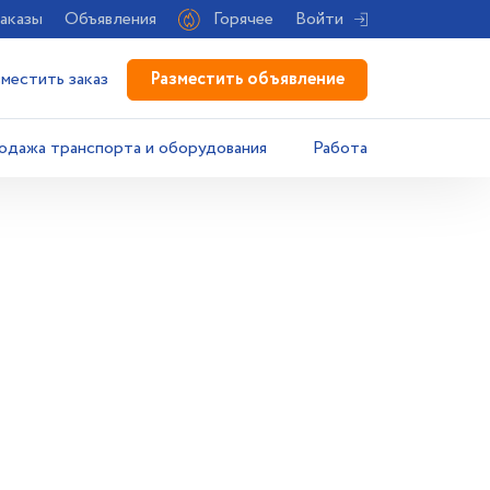
аказы
Объявления
Горячее
Войти
Разместить объявление
зместить заказ
одажа транспорта и оборудования
Работа