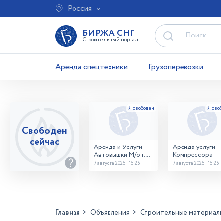
Россия
БИРЖА СНГ
Строительный портал
Аренда спецтехники
Грузоперевозки
Свободен
сейчас
Аренда и Услуги
Аренда услуги
Автовышки М/о г.
Компрессора
Домодедово
7 августа 2026 | 15:25
7 августа 2026 | 15:25
26,28,32 место
Главная
Объявления
Строительные материал