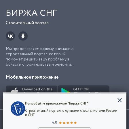
БИРЖА СНГ
Строительный портал
Мы представляем вашему вниманию
строительный портал, который
поможет решить вашу проблему в
области строительства и ремонта.
Мобильное приложение
Конфиденциальность
Попробуйте приложение "Биржа СНГ"
Мы используем файлы cookie, чтобы сделать
Строительный портал, с лучшими специалистами России
наш сайт удобным для каждого
Использование сайта, в том числе подача объявлений, означает
и СНГ
пользователя. Оставаясь на сайте,
ОК
согласие с
пользовательским соглашением
. Все логотипы и торговые
4.8
вы соглашаетесь
марки представленные на сайте являются собственностью их
с
Политикой конфиденциальности компании
владельца.