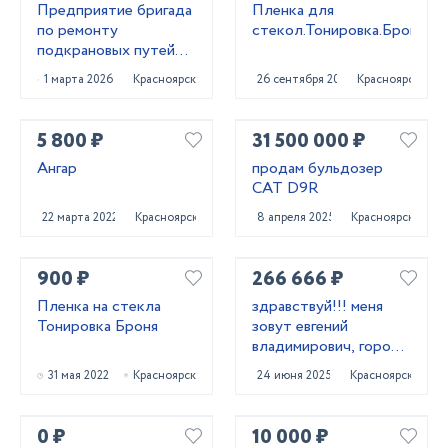
Предприятие бригада
Пленка для
по ремонту
стекол.Тонировка.Броня.
подкрановых путей
мостовых кранов
1 марта 2026
Красноярск
26 сентября 2022
Красноярск
5 800 ₽
31 500 000 ₽
Ангар
продам бульдозер
CAT D9R
22 марта 2022
Красноярск
8 апреля 2025
Красноярск
900 ₽
266 666 ₽
Пленка на стекла
здравствуй!!! меня
Тонировка Броня
зовут евгений
владимирович, город
проживания
31 мая 2022
Красноярск
24 июня 2025
Красноярск
красноярск.
0 ₽
10 000 ₽