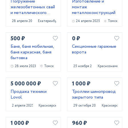
Погружение
Изготовление и
железобетонных свай
монтаж
и металлического
металлоконструкций
шпунта аренда
28 апреля 2022
Екатеринбург
24 апреля 2025
Томск
сваебоя
500 ₽
0 ₽
Баня, баня мобильная,
Секционные гаражные
баня каркасная, баня
ворота
бытовка
28 июля 2023
Томск
25 ноября 2020
Краснознаменск
5 000 000 ₽
1 000 ₽
Продажа техники
Троллеи шинопровод
Lovol.
закрытого типа
2 апреля 2025
Красноярск
29 октября 2023
Красноярск
1 000 ₽
960 ₽