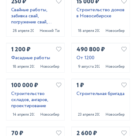
250 ₽
15 000 ₽
Свайные работы,
Строительство домов
забивка свай,
в Новосибирске
погружение свай,
сваебойные работы,
28 апреля 2022
Нижний Тагил
18 апреля 2023
Новосибирск
свайный фундамент
1 200 ₽
490 800 ₽
Фасадные работы
От 1200
18 апреля 2023
Новосибирск
9 августа 2024
Новосибирск
100 000 ₽
1 ₽
Строительство
Строительная бригада
складов, ангаров,
проектирование
14 апреля 2022
Новосибирск
23 апреля 2024
Новосибирск
70 ₽
2 600 ₽