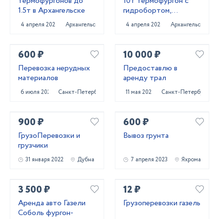
термофургонов до
10т термофургон с
1.5т в Архангельске
гидробортом,
Архангельск
4 апреля 2025
Архангельск
4 апреля 2025
Архангельск
600 ₽
10 000 ₽
Перевозка нерудных
Предоставлю в
материалов
аренду трал
6 июля 2023
Санкт-Петербург
11 мая 2023
Санкт-Петербург
900 ₽
600 ₽
ГрузоПеревозки и
Вывоз грунта
грузчики
31 января 2022
Дубна
7 апреля 2023
Яхрома
3 500 ₽
12 ₽
Аренда авто Газели
Грузоперевозки газель
Соболь фургон-