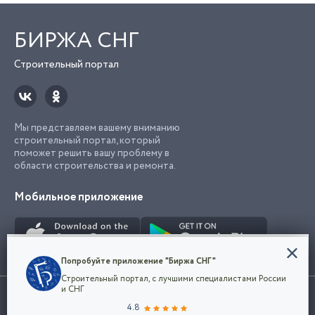
БИРЖА СНГ
Строительный портал
Мы представляем вашему вниманию
строительный портал, который
поможет решить вашу проблему в
области строительства и ремонта.
Мобильное приложение
Конфиденциальность
Попробуйте приложение "Биржа СНГ"
Мы используем файлы cookie, чтобы сделать
Строительный портал, с лучшими специалистами России
наш сайт удобным для каждого
Использование сайта, в том числе подача объявлений, означает
и СНГ
пользователя. Оставаясь на сайте,
ОК
согласие с
пользовательским соглашением
. Все логотипы и торговые
4.8
вы соглашаетесь
марки представленные на сайте являются собственностью их