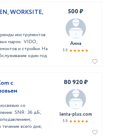
500 ₽
SEN, WORKSITE,
бренды инструментов
вых марок: VIDO,
Анна
монтов и стройки. На
5.0
обслуживание один год.
80 920 ₽
Com с
ловьем
иосвязью со
ления: SNR: 36 дБ;
lenta-plus.com
моподавлением;
5.0
 течение всего дня;