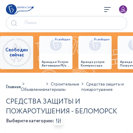
БИРЖА СНГ
Свободен
сейчас
Аренда и Услуги
Аренда услуги
Аренда
Автовышки М/о г.
Компрессора
Погрузч
Домодедово
26,28,32 место
Строительные
Средства защиты и
Главная
Объявления
материалы
пожаротушения
СРЕДСТВА ЗАЩИТЫ И
ПОЖАРОТУШЕНИЯ - БЕЛОМОРСК
Выберите категорию: