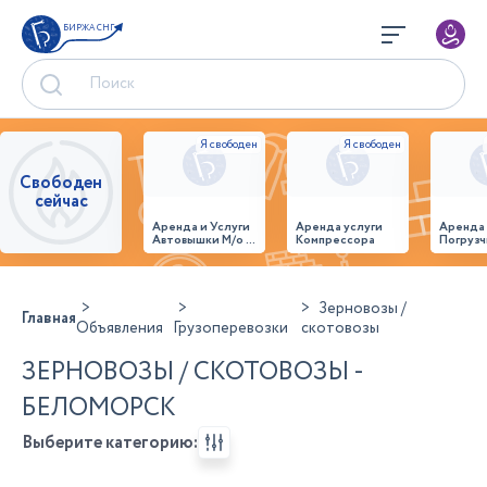
БИРЖА СНГ
Свободен
сейчас
Аренда и Услуги
Аренда услуги
Аренда
Автовышки М/о г.
Компрессора
Погрузч
Домодедово
26,28,32 место
Зерновозы /
Главная
Объявления
Грузоперевозки
скотовозы
ЗЕРНОВОЗЫ / СКОТОВОЗЫ -
БЕЛОМОРСК
Выберите категорию: