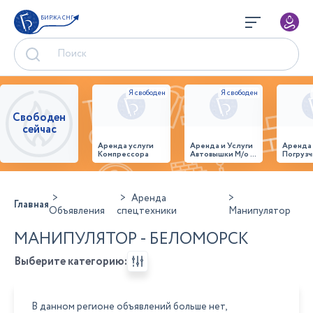
БИРЖА СНГ
Свободен
сейчас
Аренда услуги
Аренда и Услуги
Аренда
Компрессора
Автовышки М/о г.
Погрузч
Домодедово
26,28,32 место
Аренда
Главная
Объявления
спецтехники
Манипулятор
МАНИПУЛЯТОР - БЕЛОМОРСК
Выберите категорию:
В данном регионе объявлений больше нет,