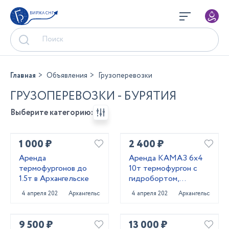
БИРЖА СНГ
Главная
Объявления
Грузоперевозки
ГРУЗОПЕРЕВОЗКИ - БУРЯТИЯ
Выберите категорию:
1 000 ₽
2 400 ₽
Аренда
Аренда КАМАЗ 6х4
термофургонов до
10т термофургон с
1.5т в Архангельске
гидробортом,
Архангельск
4 апреля 2025
Архангельск
4 апреля 2025
Архангельск
9 500 ₽
13 000 ₽