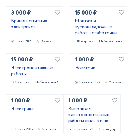
3 000 ₽
15 000 ₽
Бригада опытных
Монтаж и
электриков
пусконаладочные
работы слаботочных
систем
5 мая 2023
Химки
30 марта 2023
Набережные Челны
15 000 ₽
1 000 ₽
Электромонтажные
Электрик
работы
30 марта 2023
Набережные Челны
16 июня 2022
Москва
1 000 ₽
1 000 ₽
Электрика
Выполняем
электромонтажные
работы жилых и не
жилых помещений под
25 мая 2022
Астрахань
21 апреля 2022
Краснодар
ключ. Также объекты