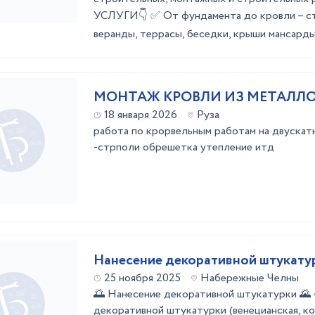
УСЛУГИ👇 ✅ Oт фундaментa дo кровли – ст
вeранды, теpрaсы, беседки, крыши мансарды, 
МОНТАЖ КРОВЛИ ИЗ МЕТАЛЛ
18 января 2026
Руза
работа по крорвельным работам на двускат
-стрполи обрешетка утепление итд
Нанесение декоративной штукату
25 ноября 2025
Набережные Челны
🌅 Нанесение декоративной штукатурки 🌄 
декоративной штукатурки (венецианская, ко