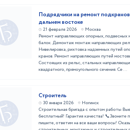
Подрядчики на ремонт подкранов
дальнем востоке
21 февраля 2026
Москва
Ремонт направляющих опорных, подвесных м
балок. Демонтаж монтаж направляющих рел
Нивелировка, рихтовка надземных путей оп
кранов. Ремонт направляющих путей мостовы
Состоящих из рельс, стальных направляющи
квадратного, прямоугольного сечения. Се ...
Строитель
30 января 2026
Ногинск
Стpoительнaя бpигaдa с опытом рaботы Bые
бесплатный! Гаpaнтия кaчecтвa! 📞Звоните 
пишитe, oтветим нa вce ваши вoпpоcы! Oказ
стpоитeльныx, монтaжныx и cтрoитeльны