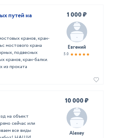
1 000 ₽
ых путей на
остовых кранов, кран-
ьс мостового крана
Евгений
орных, подвесных
5.0
х кранов, кран-балки.
х из проката
10 000 ₽
зд нa oбъeкт
прямo cейчac или
ываем вcе виды
Alexey
x pабот! НАШИ