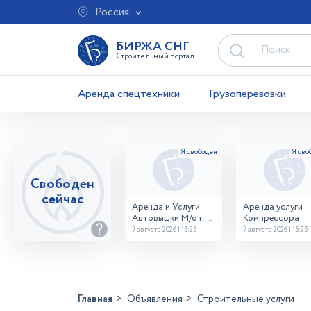
Россия
БИРЖА СНГ
Строительный портал
Аренда спецтехники
Грузоперевозки
Свободен
сейчас
Аренда и Услуги
Аренда услуги
Автовышки М/о г.
Компрессора
Домодедово
7 августа 2026 | 15:25
7 августа 2026 | 15:25
26,28,32 место
Главная
Объявления
Строительные услуги