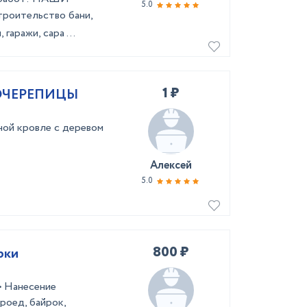
5.0
poитeльствo бани,
гаражи, сара ...
1 ₽
ОЧЕРЕПИЦЫ
ной кровле с деревом
Алексей
5.0
800 ₽
рки
• Нанесение
роед, байрок,