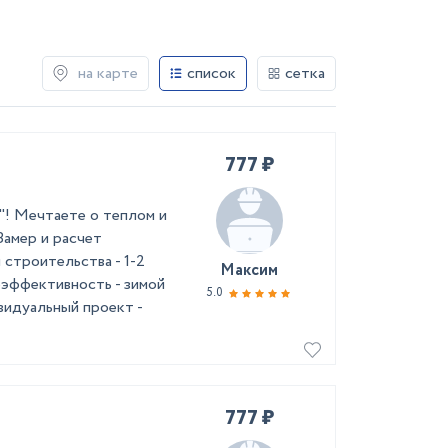
на карте
список
сетка
777 ₽
"! Мечтаете о теплом и
Замер и расчет
троительства - 1-2
Максим
оэффективность - зимой
5.0
видуальный проект -
777 ₽