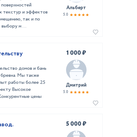
а поверхностей
Альберт
ых текстур и эффектов
5.0
омещению, так и по
выбору м ...
1 000 ₽
тельству
ельство домов и бань
о бревна. Мы также
Опыт работы более 25
Дмитрий
оекту Высокое
5.0
 Конкурентные цены
5 000 ₽
авод.