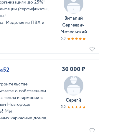
организациям до 25%!
ентации (сертификаты,
я партнерства!
Виталий
а: Изделия из ПВХ и
Сергеевич
Метельский
5.0
30 000 ₽
Ка52
троительстве
чтаете о собственном
а тепла и гармонии с
Серегй
нем Новгороде
5.0
ть! Мы
нных каркасных домов,