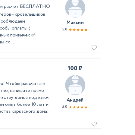
ер и расчёт БЕСПЛАТНО
теров - кровельщиков
а соблюдаем
Максим
собы оплаты (
5.0
едных привычек ✅
 со ...
100 ₽
но! Чтобы рассчитать
тно, напишите прямо
льству домов под ключ.
Андрей
м опыт более 10 лет и
5.0
ства каркасного дома: