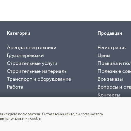
Категории
Продавцам
Аренда спецтехники
Регистрация
Грузоперевозки
Цены
Строительные услуги
Правила и по
Строительные материалы
Полезные сов
Транспорт и оборудование
Все заказы
Работа
Вопросы и от
Контакты
буйте приложение "Биржа СНГ"
тельный портал, с лучшими специалистами России и СНГ
4.8
чает согласие с
пользовательским соглашением
. Все логотипы и торговые марк
я каждого пользователя. Оставаясь на сайте, вы соглашаетесь
ия использования cookie.
СКАЧАТЬ ПРИЛОЖЕНИЕ
©2026
Биржа СНГ