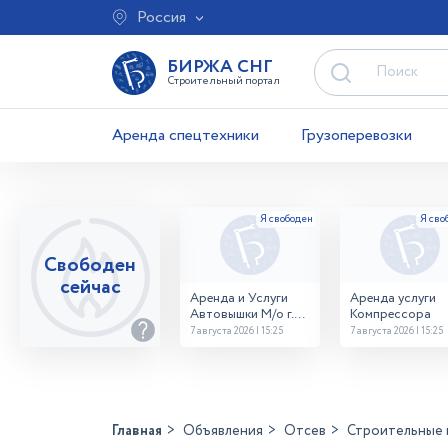
Россия
БИРЖА СНГ
Строительный портал
Аренда спецтехники
Грузоперевозки
Свободен
сейчас
Аренда и Услуги
Аренда услуги
Автовышки М/о г.
Компрессора
Домодедово
7 августа 2026 | 15:25
7 августа 2026 | 15:25
26,28,32 место
Главная
Объявления
Отсев
Строительные 