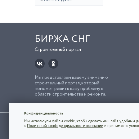
БИРЖА СНГ
Строительный портал
Мы представляем вашему вниманию
строительный портал, который
поможет решить вашу проблему в
области строительства и ремонта.
Попро
Строи
Конфиденциальность
Использование сайта, в том числе подача объявлений, озна
Мы используем файлы cookie, чтобы сделать наш сайт удобным дл
владельца.
с
Политикой конфиденциальности компании
и принимаете услов