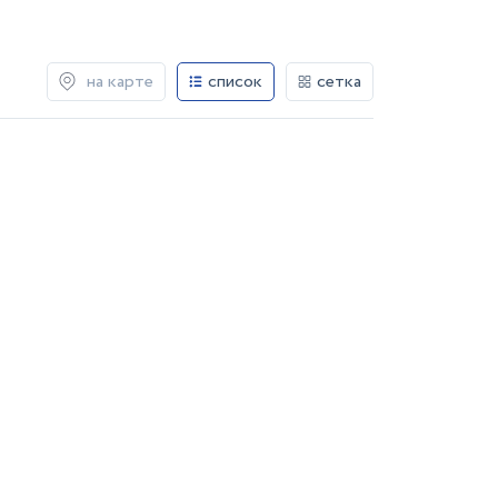
на карте
список
сетка