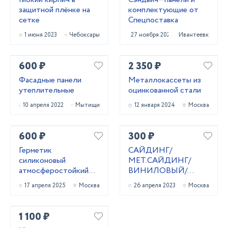
защитной плёнке на
комплектующие от
сетке
Спецпоставка
1 июня 2023
Чебоксары
27 ноября 2021
Ивантеевка
600 ₽
2 350 ₽
Фасадные панели
Металлокассеты из
утеплительные
оцинкованной стали
10 апреля 2022
Мытищи
12 января 2024
Москва
600 ₽
300 ₽
Герметик
САЙДИНГ/
силиконовый
МЕТ.САЙДИНГ/
атмocфеpocтoйкий
ВИНИЛОВЫЙ/
(черный) 600 мл
ФАСАДНЫЕ
17 апреля 2025
Москва
26 апреля 2023
Москва
ПАНЕЛИ
1 100 ₽