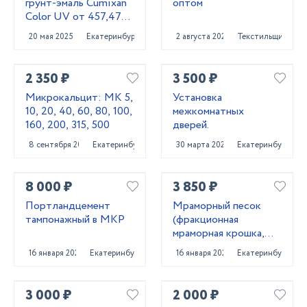
грунт-эмаль Cumixan
оптом
Color UV от 457,47
рублей
20 мая 2025
Екатеринбург
2 августа 2021
Текстильщик
2 350 ₽
3 500 ₽
Микрокальцит: МК 5,
Установка
10, 20, 40, 60, 80, 100,
межкомнатных
160, 200, 315, 500
дверей.
8 сентября 2023
Екатеринбург
30 марта 2025
Екатеринбург
8 000 ₽
3 850 ₽
Портландцемент
Мраморный песок
тампонажный в МКР
(фракционная
мраморная крошка,
каролит)
16 января 2022
Екатеринбург
16 января 2022
Екатеринбург
3 000 ₽
2 000 ₽