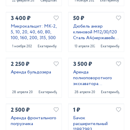
22 февраля 2025
Свердловск
1 ноября 2025
Екатеринбург
3 400 ₽
50 ₽
Микрокальцит: МК-2,
Дюбель анкер
5, 10, 20, 40, 60, 80,
клиновой М12/30/120
100, 160, 200, 315, 500
Сталь А4(нержавейка)
Фирма WURTH
1 ноября 2025
Екатеринбург
13 апреля 2024
Екатеринбург
2 250 ₽
3 500 ₽
Аренда бульдозера
Аренда
полноповоротного
экскаватора
погрузчика
28 апреля 2025
Екатеринбург
28 апреля 2025
Екатеринбург
2 500 ₽
1 ₽
Аренда фронтального
Бачок
погрузчика
расширительный
11887983