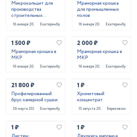
Микрокальцит для
Мраморная крошка
производства
для промышленных
строительных
полов
материалов
16 января 2022
Екатеринбург
16 января 2022
Екатеринбург
1 500 ₽
2 000 ₽
Мраморная крошка в
Мраморная крошка в
МКР
МКР
16 января 2022
Екатеринбург
16 января 2022
Екатеринбург
21 800 ₽
1 ₽
Профилированный
Хромитовый
брус камерной сушки
концентрат
26 марта 2022
Екатеринбург
15 августа 2023
Березовский
1 ₽
1 ₽
Дистен-
Двуокись марганца