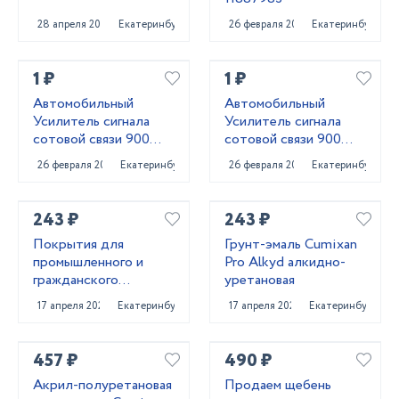
28 апреля 2025
Екатеринбург
26 февраля 2022
Екатеринбург
1 ₽
1 ₽
Автомобильный
Автомобильный
Усилитель сигнала
Усилитель сигнала
сотовой связи 900
сотовой связи 900
MHZ + 1800 MHZ +
MHZ
26 февраля 2022
Екатеринбург
26 февраля 2022
Екатеринбург
2,3,4 G
243 ₽
243 ₽
Покрытия для
Грунт-эмаль Cumixan
промышленного и
Pro Alkyd алкидно-
гражданского
уретановая
строительства от
17 апреля 2025
Екатеринбург
17 апреля 2025
Екатеринбург
поставщика
CUMIXAN
457 ₽
490 ₽
Акрил-полуретановая
Продаем щебень