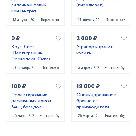
силлиманитовый
(пиролюзит)
концентрат
15 августа 2023
Березовский
15 августа 2023
Березовский
0 ₽
2 000 ₽
Круг, Лист,
Мрамор и гранит
Шестигранник,
купить
Проволока, Сетка,
Квадрат 20Х13,
23 декабря 2020
Домодедово
5 апреля 2022
Екатеринбург
40Х13, 20Х23Н18,
10X17Н13М2Т,
14Х17Н2, 12
100 ₽
18 000 ₽
Проектирование
Оцилиндрованное
деревянных домов,
бревно от
бань, беседок
производителя
26 марта 2022
Екатеринбург
26 марта 2022
Екатеринбург