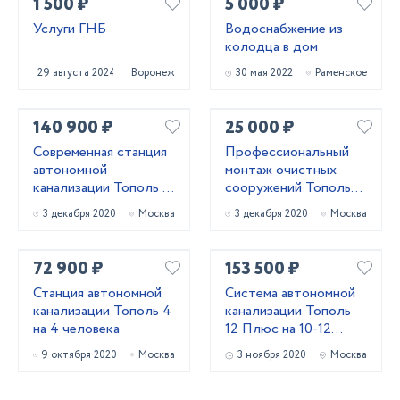
1 500 ₽
5 000 ₽
Услуги ГНБ
Водоснабжение из
колодца в дом
29 августа 2024
Воронеж
30 мая 2022
Раменское
140 900 ₽
25 000 ₽
Современная станция
Профессиональный
автономной
монтаж очистных
канализации Тополь 9
сооружений Тополь
ПР Плюс
зимой
3 декабря 2020
Москва
3 декабря 2020
Москва
72 900 ₽
153 500 ₽
Станция автономной
Система автономной
канализации Тополь 4
канализации Тополь
на 4 человека
12 Плюс на 10-12
проживающих
9 октября 2020
Москва
3 ноября 2020
Москва