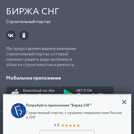
БИРЖА СНГ
Строительный портал
Мы представляем вашему вниманию
строительный портал, который
поможет решить вашу проблему в
области строительства и ремонта.
Мобильное приложение
Конфиденциальность
Попробуйте приложение "Биржа СНГ"
Мы используем файлы cookie, чтобы сделать
Строительный портал, с лучшими специалистами России
наш сайт удобным для каждого
Использование сайта, в том числе подача объявлений, означает
и СНГ
пользователя. Оставаясь на сайте,
ОК
согласие с
пользовательским соглашением
. Все логотипы и торговые
4.8
вы соглашаетесь
марки представленные на сайте являются собственностью их
с
Политикой конфиденциальности компании
владельца.
Разместить объявление