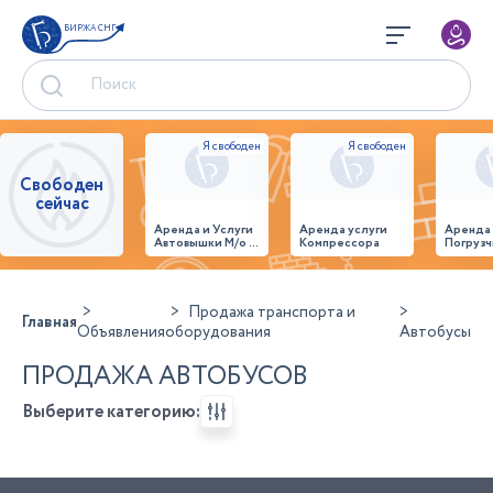
БИРЖА СНГ
Свободен
сейчас
Аренда и Услуги
Аренда услуги
Аренда
Автовышки М/о г.
Компрессора
Погрузч
Домодедово
26,28,32 место
Продажа транспорта и
Главная
Объявления
оборудования
Автобусы
ПРОДАЖА АВТОБУСОВ
Выберите категорию: