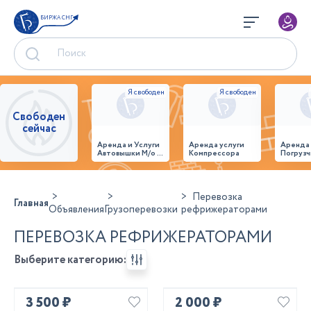
БИРЖА СНГ
Свободен
сейчас
Аренда и Услуги
Аренда услуги
Аренда
Автовышки М/о г.
Компрессора
Погрузч
Домодедово
26,28,32 место
Перевозка
Главная
Объявления
Грузоперевозки
рефрижераторами
ПЕРЕВОЗКА РЕФРИЖЕРАТОРАМИ
Выберите категорию:
3 500 ₽
2 000 ₽