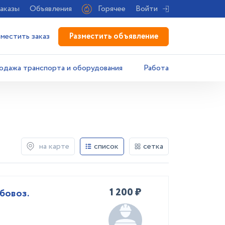
аказы
Объявления
Горячее
Войти
Разместить объявление
зместить заказ
одажа транспорта и оборудования
Работа
на карте
список
сетка
1 200 ₽
бовоз.