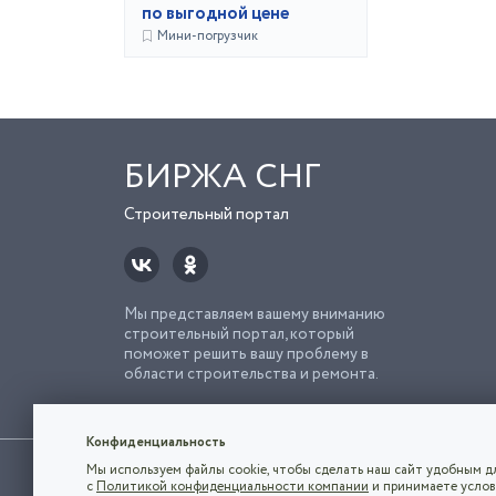
по выгодной цене
Мини-погрузчик
БИРЖА СНГ
Строительный портал
Мы представляем вашему вниманию
строительный портал, который
поможет решить вашу проблему в
области строительства и ремонта.
Попро
Строи
Конфиденциальность
Использование сайта, в том числе подача объявлений, озна
Мы используем файлы cookie, чтобы сделать наш сайт удобным дл
владельца.
с
Политикой конфиденциальности компании
и принимаете услов