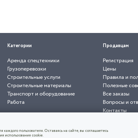
Категории
Продавцам
Аренда спецтехники
Регистрация
Грузоперевозки
Цены
Строительные услуги
Правила и по
Строительные материалы
Полезные сов
Транспорт и оборудование
Все заказы
Работа
Вопросы и от
Контакты
буйте приложение "Биржа СНГ"
тельный портал, с лучшими специалистами России и СНГ
4.8
чает согласие с
пользовательским соглашением
. Все логотипы и торговые марк
я каждого пользователя. Оставаясь на сайте, вы соглашаетесь
ия использования cookie.
СКАЧАТЬ ПРИЛОЖЕНИЕ