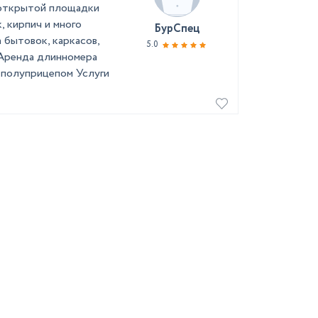
 открытой площадки
, кирпич и много
БурСпец
а бытовок, каркасов,
5.0
 Аренда длинномера
 полуприцепом Услуги