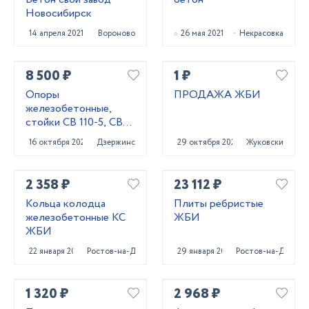
Новосибирск
14 апреля 2021
Вороново
26 мая 2021
Некрасовка
8 500 ₽
1 ₽
Опоры
ПРОДАЖА ЖБИ
железобетонные,
стойки СВ 110-5, СВ
95-3
16 октября 2025
Дзержинск
29 октября 2020
Жуковский
2 358 ₽
23 112 ₽
Кольца колодца
Плиты ребристые
железобетонные КС
ЖБИ
ЖБИ
22 января 2025
Ростов-на-Дону
29 января 2024
Ростов-на-Дону
1 320 ₽
2 968 ₽