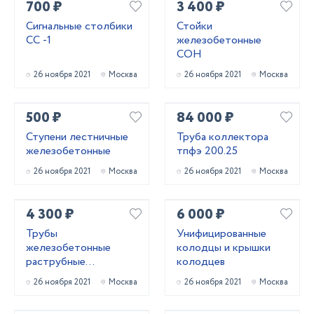
700 ₽
3 400 ₽
Сигнальные столбики
Стойки
СС -1
железобетонные
СОН
26 ноября 2021
Москва
26 ноября 2021
Москва
500 ₽
84 000 ₽
Ступени лестничные
Труба коллектора
железобетонные
тпфэ 200.25
26 ноября 2021
Москва
26 ноября 2021
Москва
4 300 ₽
6 000 ₽
Трубы
Унифицированные
железобетонные
колодцы и крышки
раструбные
колодцев
безнапорные
26 ноября 2021
Москва
26 ноября 2021
Москва
армированные
ГОСТ6482-2011