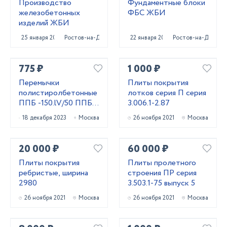
Производство
Фундаментные блоки
железобетонных
ФБС ЖБИ
изделий ЖБИ
25 января 2024
Ростов-на-Дону
22 января 2025
Ростов-на-Дону
775 ₽
1 000 ₽
Перемычки
Плиты покрытия
полистиролбетонные
лотков серия П серия
ППБ -150.lV/50 ППБ
3.006.1-2.87
-180.l/50 ППБ
18 декабря 2023
Москва
26 ноября 2021
Москва
-180lV/50 Д400
20 000 ₽
60 000 ₽
Плиты покрытия
Плиты пролетного
ребристые, ширина
строения ПР серия
2980
3.503.1-75 выпуск 5
26 ноября 2021
Москва
26 ноября 2021
Москва