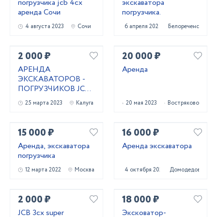
погрузчика jcb 4сх
экскаватора
аренда Сочи
погрузчика.
4 августа 2023
Сочи
6 апреля 2023
Белореченск
2 000 ₽
20 000 ₽
АРЕНДА
Аренда
ЭКСКАВАТОРОВ -
ПОГРУЗЧИКОВ JCB
5СХ, JCB 4СХ,
25 марта 2023
Калуга
20 мая 2023
Востряково
NewHolland LB115,
равно
15 000 ₽
16 000 ₽
Аренда, экскаватора
Аренда экскаватора
погрузчика
12 марта 2022
Москва
4 октября 2023
Домодедово
2 000 ₽
18 000 ₽
JCB 3cx super
Эксковатор-