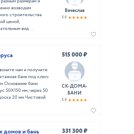
 разным размерам и
венно возводим
Вячеслав
ного строительства.
5.0
ой ценой,
тельным вид ...
515 000 ₽
бруса
звоните нам и получите
этажная баня под ключ
мм Основание бани
СК-ДОМА-
ус 50Х150 мм, через 50
БАНИ
доска 20 мм Чистовой
5.0
331 300 ₽
х домов и бань