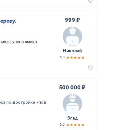
999 ₽
ереву.
ия,ступени выезд
Николай
5.0
500 000 ₽
ека по достройке «под
Влад
5.0