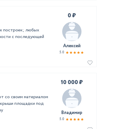
0 ₽
ых построек; любых
ности с последующей
Алексей
5.0
10 000 ₽
от со своим материалом
я крыши площадки под
ну
Владимир
5.0