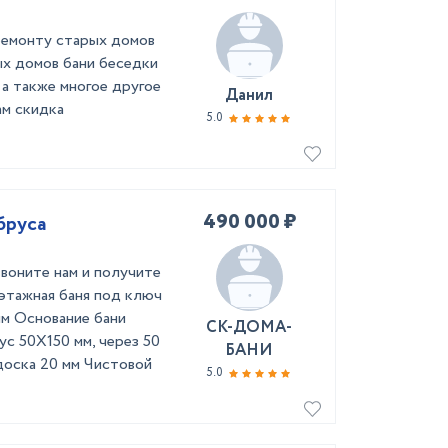
ремонту старых домов
ых домов бани беседки
а также многое другое
Данил
ам скидка
5.0
490 000 ₽
бруса
звоните нам и получите
этажная баня под ключ
мм Основание бани
СК-ДОМА-
ус 50Х150 мм, через 50
БАНИ
доска 20 мм Чистовой
5.0