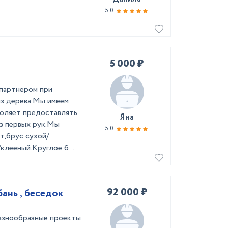
5.0
5 000 ₽
 партнером при
из дерева.Мы имеем
воляет предоставлять
Яна
из первых рук.Мы
5.0
т,брус сухой/
лееный.Круглое б ...
92 000 ₽
ань , беседок
разнообразные проекты