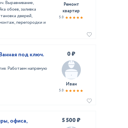
ч. Выравнивание,
Ремонт
ка обоев, заливка
квартир
становка дверей,
5.0
емонтаж, перегородки и
0 ₽
 Ванная под ключ.
тия. Работаем напрямую
Иван
5.0
5 500 ₽
ры, офиса,