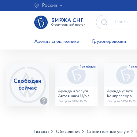
Россия
БИРЖА СНГ
Строительный портал
Аренда спецтехники
Грузоперевозки
Свободен
сейчас
Аренда и Услуги
Аренда услуги
Автовышки М/о г.
Компрессора
Домодедово
7 августа 2026 | 15:25
7 августа 2026 | 15:25
26,28,32 место
Главная
Объявления
Строительные услуги