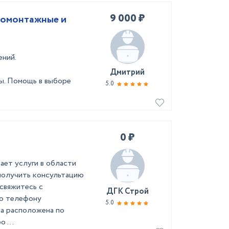
9 000 ₽
ний.
Дмитрий
ы. Помощь в выборе
5.0
0 ₽
ет услуги в области
 получить консультацию
 свяжитесь с
ДГК Строй
по телефону
5.0
ма расположена по
 ...