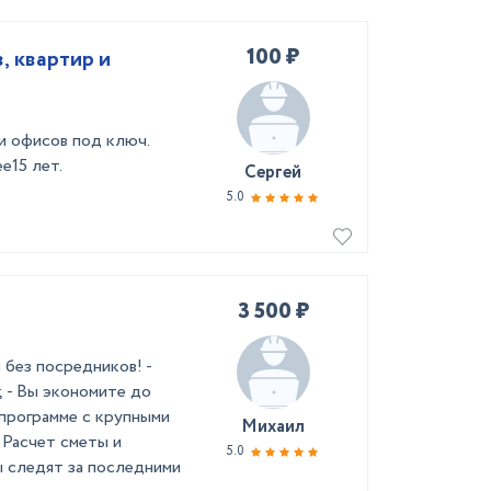
100 ₽
, квартир и
и офисов под ключ.
е15 лет.
Сергей
5.0
3 500 ₽
без посредников! -
 - Вы экономите до
 программе с крупными
Михаил
 Расчет сметы и
5.0
 следят за последними