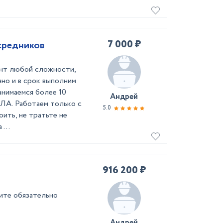
7 000 ₽
средников
нт любой сложности,
нно и в срок выполним
анимаемся более 10
Андрей
 Работаем только с
5.0
ить, не тратьте не
...
916 200 ₽
ите обязательно
Андрей