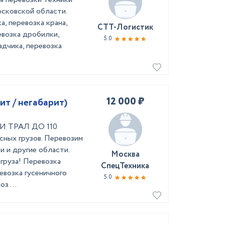
сковской области.
а, перевозка крана,
СТТ-Логистик
евозка дробилки,
5.0
адчика, перевозка
12 000 ₽
ит / негабарит)
И ТРАЛ ДО 110
ных грузов. Перевозим
 и другие области.
Москва
руза! Перевозка
СпецТехника
евозка гусеничного
5.0
з ...