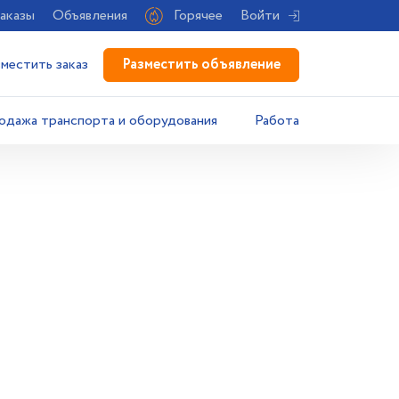
аказы
Объявления
Горячее
Войти
Разместить объявление
зместить заказ
одажа транспорта и оборудования
Работа