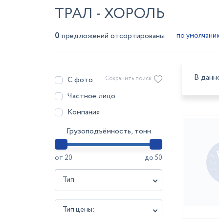
ТРАЛ - ХОРОЛЬ
0
предложений отсортированы
В данн
С фото
Сохранить поиск
Частное лицо
Компания
Грузоподъёмность, тонн
от
20
до
50
Тип
Тип цены: