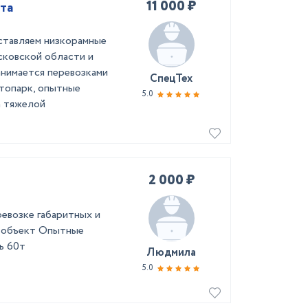
11 000 ₽
та
ставляем низкорамные
сковской области и
анимается перевозками
СпецТех
втопарк, опытные
5.0
а тяжелой
2 000 ₽
ревозке габаритных и
а объект Опытные
ь 60т
Людмила
5.0