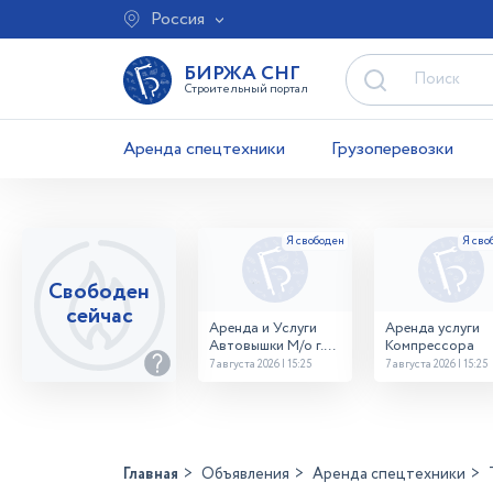
Россия
БИРЖА СНГ
Строительный портал
Аренда спецтехники
Грузоперевозки
Свободен
сейчас
Аренда и Услуги
Аренда услуги
Автовышки М/о г.
Компрессора
Домодедово
7 августа 2026 | 15:25
7 августа 2026 | 15:25
26,28,32 место
Главная
Объявления
Аренда спецтехники