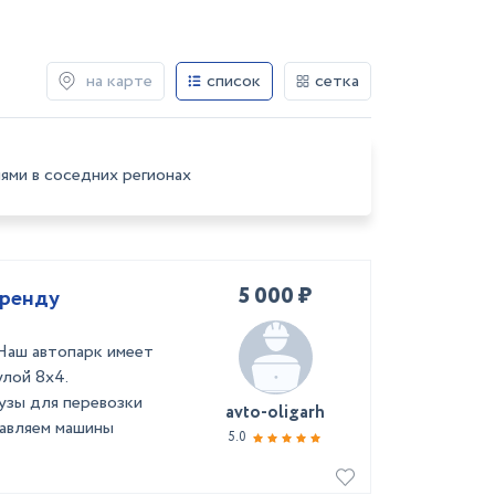
на карте
список
сетка
ями в соседних регионах
5 000 ₽
аренду
 Наш автопарк имеет
лой 8х4.
узы для перевозки
avto-oligarh
тавляем машины
5.0