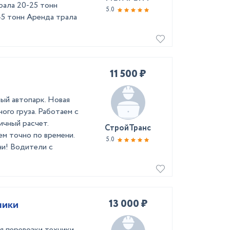
рала 20-25 тонн
5.0
45 тонн Аренда трала
11 500 ₽
ый автопарк. Новая
ого груза. Работаем с
ичный расчет.
СтройТранс
м точно по времени.
5.0
ни! Водители с
13 000 ₽
ники
я перевозки техники