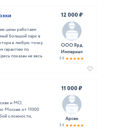
12 000 ₽
озки
кие цены работаем
амый большой парк в
лутора в любую точку
ООО Ярд
м гарантию по
Империал
Здесь показан не весь
5.0
11 000 ₽
оскве и МО,
по Москве от 11000
юбой сложности,
Арсен
5.0