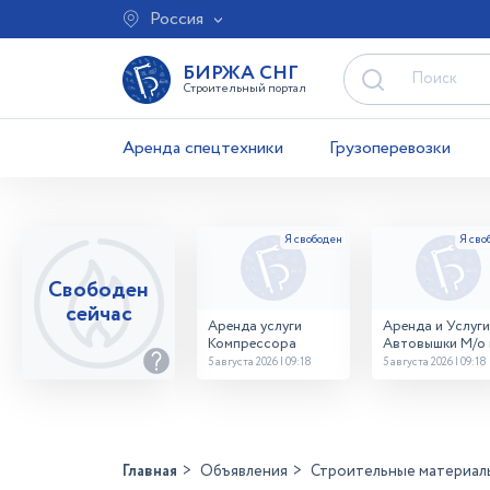
Россия
БИРЖА СНГ
Строительный портал
Аренда спецтехники
Грузоперевозки
Свободен
сейчас
Аренда услуги
Аренда и Услуги
Компрессора
Автовышки М/о г
Домодедово
5 августа 2026 | 09:18
5 августа 2026 | 09:18
26,28,32 место
Главная
Объявления
Строительные материал