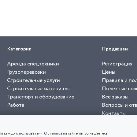
Категории
Продавцам
Аренда спецтехники
Регистрация
Грузоперевозки
Цены
Строительные услуги
Правила и по
Строительные материалы
Полезные сов
Транспорт и оборудование
Все заказы
Работа
Вопросы и от
Контакты
буйте приложение "Биржа СНГ"
тельный портал, с лучшими специалистами России и СНГ
4.8
чает согласие с
пользовательским соглашением
. Все логотипы и торговые марк
я каждого пользователя. Оставаясь на сайте, вы соглашаетесь