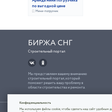
Аренда мини погрузчика
по выгодной цене
Мини-погрузчик
БИРЖА СНГ
Строительный портал
Мы представляем вашему вниманию
строительный портал, который
поможет решить вашу проблему в
области строительства и ремонта.
Попро
Строи
Конфиденциальность
Использование сайта, в том числе подача объявлений, озна
Мы используем файлы cookie, чтобы сделать наш сайт удобным дл
владельца.