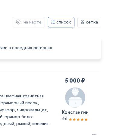
на карте
список
сетка
ями в соседних регионах
5 000 ₽
 цветная, гранитная
 мраморный песок,
мрамор, микрокальцит,
Константин
й, мрамор бело-
5.0
едовый, рыжий, змеевик