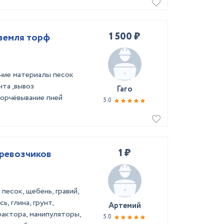
1 500 ₽
земля торф
чие материалы песок
нта ,вывоз
Гаго
корчёвывание пней
5.0
1 ₽
еревозчиков
 песок, щебень, гравий,
ь, глина, грунт,
Артемий
рактора, манипуляторы,
5.0