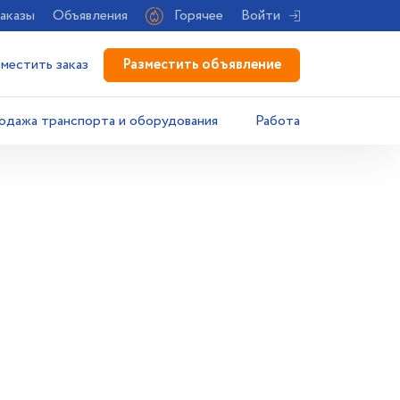
аказы
Объявления
Горячее
Войти
Разместить объявление
зместить заказ
одажа транспорта и оборудования
Работа