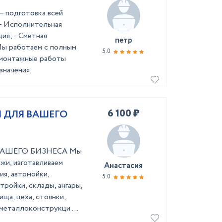
– подготовка всей
- Исполнительная
ия; - Сметная
петр
Мы работаем с полным
5.0
-монтажные работы
значения.
6 100 ₽
 ДЛЯ ВАШЕГО
АШЕГО БИЗНЕСА Мы
жи, изготавливаем
Анастасия
я, автомойки,
5.0
тройки, склады, ангары,
ща, цеха, стоянки,
металлоконструкци ...