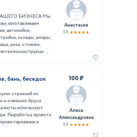
АШЕГО БИЗНЕСА Мы
жи, изготавливаем
Анастасия
я, автомойки,
5.0
тройки, склады, ангары,
ща, цеха, стоянки,
металлоконструкци ...
100 ₽
, бань, беседок
ругих строений из
 и клееного бруса.
иалисты используют
Алиса
ж. Разработка проекта
Александровна
 проектировании и
5.0