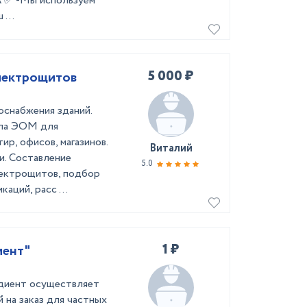
✅ -Мы используем
...
5 000 ₽
ботка проектов ЭОМ схем электрощитов
оснабжения зданий.
ела ЭОМ для
р, офисов, магазинов.
Виталий
и. Составление
5.0
лектрощитов, подбор
аций, расс ...
1 ₽
иент"
диент осуществляет
 на заказ для частных