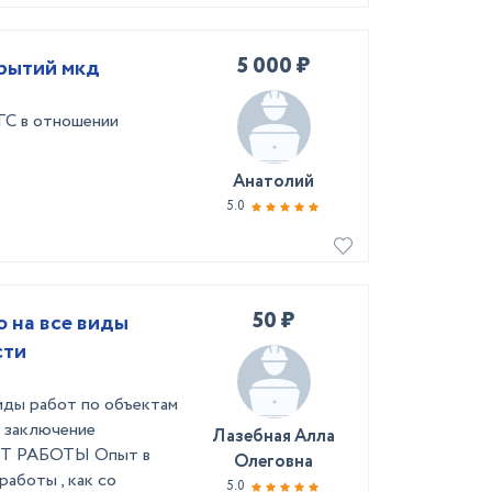
5 000 ₽
рытий мкд
ГС в отношении
Анатолий
5.0
50 ₽
 на все виды
сти
иды работ по объектам
 заключение
Лазебная Алла
ПЫТ РАБОТЫ Опыт в
Олеговна
работы , как со
5.0