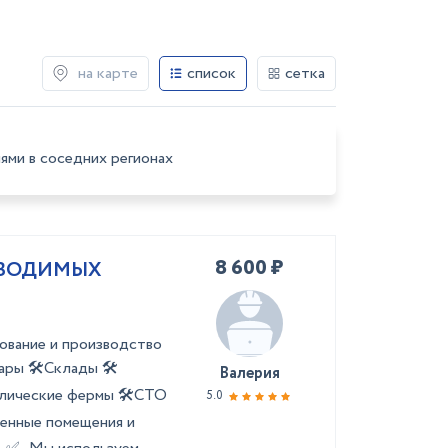
на карте
список
сетка
ями в соседних регионах
8 600 ₽
ЗВОДИМЫХ
ование и производство
ары 🛠️Склады 🛠️
Валерия
ллические фермы 🛠️СТО
5.0
венные помещения и