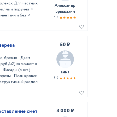
Оболенск Для частных
Александр
рилла и поручни 🔹
Брыжахин
ментами и без 🔹
5.0
50 ₽
дерева
с, бревно - Даем
руб./м2) включает в
- Фасады (4 шт.) -
анна
зрезы - План кровли -
5.0
структивный раздел
3 000 ₽
оставление смет