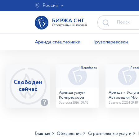
Россия
БИРЖА СНГ
Строительный портал
Аренда спецтехники
Грузоперевозки
Свободен
сейчас
Аренда услуги
Аренда и Услуги
Компрессора
Автовышки М/о г
Домодедово
5 августа 2026 | 09:18
5 августа 2026 | 09:18
26,28,32 место
Главная
Объявления
Строительные услуги