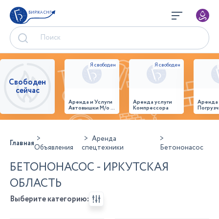
БИРЖА СНГ
Свободен
сейчас
Аренда и Услуги
Аренда услуги
Аренда
Автовышки М/о г.
Компрессора
Погрузч
Домодедово
26,28,32 место
Аренда
Главная
Объявления
спецтехники
Бетононасос
БЕТОНОНАСОС - ИРКУТСКАЯ
ОБЛАСТЬ
Выберите категорию: