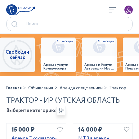
БИРЖА СНГ
Свободен
сейчас
Аренда услуги
Аренда и Услуги
Аренда
Компрессора
Автовышки М/о г.
Погрузч
Домодедово
26,28,32 место
Главная
Объявления
Аренда спецтехники
Трактор
ТРАКТОР - ИРКУТСКАЯ ОБЛАСТЬ
Выберите категорию:
15 000 ₽
14 000 ₽
Аренда Экскаватор-
МТЗ в аренду