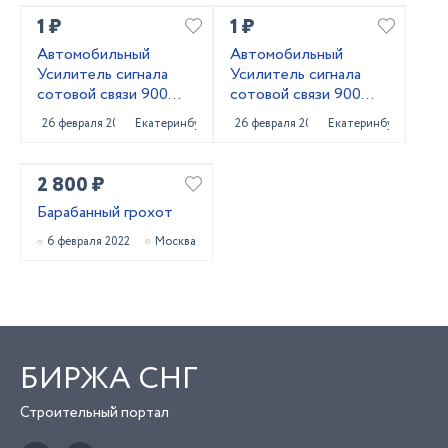
1 ₽
1 ₽
Автомобильный
Автомобильный
Усилитель сигнала
Усилитель сигнала
сотовой связи 900
сотовой связи 900
MHZ + 1800 MHZ +
MHZ
26 февраля 2022
Екатеринбург
26 февраля 2022
Екатеринбург
2,3,4 G
2 800 ₽
Барабанный грохот
6 февраля 2022
Москва
БИРЖА СНГ
Строительный портал