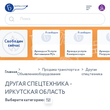
БИРЖА СНГ
Свободен
сейчас
Аренда и Услуги
Аренда услуги
Аренда
Автовышки М/о г.
Компрессора
Погрузч
Домодедово
26,28,32 место
Продажа транспорта и
Другая
Главная
Объявления
оборудования
спецтехника
ДРУГАЯ СПЕЦТЕХНИКА -
ИРКУТСКАЯ ОБЛАСТЬ
Выберите категорию: